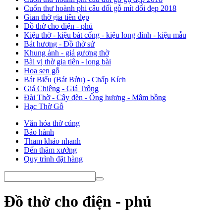
Cuốn thư hoành phi câu đối gỗ mít dổi đẹp 2018
Gian thờ gia tiên đẹp
Đồ thờ cho điện - phủ
Kiệu thờ - kiệu bát cống - kiệu long đình - kiệu mẫu
Bát hương - Đồ thờ sứ
Khung ảnh - giá gương thờ
Bài vị thờ gia tiên - long bài
Hoa sen gỗ
Bát Biểu (Bát Bửu) - Chấp Kích
Giá Chiêng - Giá Trống
Đài Thờ - Cây đèn - Ống hương - Mâm bồng
Hạc Thờ Gỗ
Văn hóa thờ cúng
Bảo hành
Tham khảo nhanh
Đến thăm xưởng
Quy trình đặt hàng
Đồ thờ cho điện - phủ