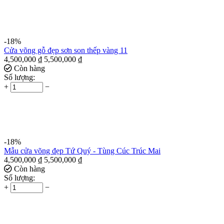
-18%
Cửa võng gỗ đẹp sơn son thếp vàng 11
4,500,000
₫
5,500,000
₫
Còn hàng
Số lượng:
+
−
-18%
Mẫu cửa võng đẹp Tứ Quý - Tùng Cúc Trúc Mai
4,500,000
₫
5,500,000
₫
Còn hàng
Số lượng:
+
−