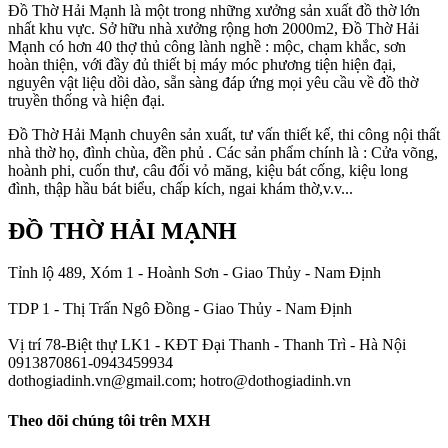
Đồ Thờ Hải Mạnh là một trong những xưởng sản xuất đồ thờ lớn
nhất khu vực. Sở hữu nhà xưởng rộng hơn 2000m2, Đồ Thờ Hải
Mạnh có hơn 40 thợ thủ công lành nghề : mộc, chạm khắc, sơn
hoàn thiện, với đầy đủ thiết bị máy móc phương tiện hiện đại,
nguyên vật liệu dồi dào, sẵn sàng đáp ứng mọi yêu cầu về đồ thờ
truyền thống và hiện đại.
Đồ Thờ Hải Mạnh chuyên sản xuất, tư vấn thiết kế, thi công nội thất
nhà thờ họ, đình chùa, đền phủ . Các sản phẩm chính là : Cửa võng,
hoành phi, cuốn thư, câu đối vỏ măng, kiệu bát cống, kiệu long
đình, thập hầu bát biểu, chấp kích, ngai khám thờ,v.v...
ĐỒ THỜ HẢI MẠNH
Tỉnh lộ 489, Xóm 1 - Hoành Sơn - Giao Thủy - Nam Định
TDP 1 - Thị Trấn Ngô Đồng - Giao Thủy - Nam Định
Vị trí 78-Biệt thự LK1 - KĐT Đại Thanh - Thanh Trì - Hà Nội
0913870861-0943459934
dothogiadinh.vn@gmail.com; hotro@dothogiadinh.vn
Theo dõi chúng tôi trên MXH