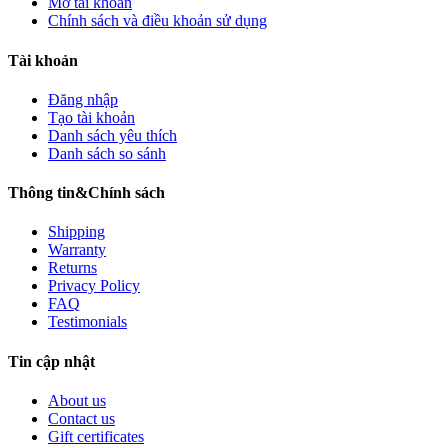
Mở tài khoản
Chính sách và điều khoản sử dụng
Tài khoản
Đăng nhập
Tạo tài khoản
Danh sách yêu thích
Danh sách so sánh
Thông tin&Chính sách
Shipping
Warranty
Returns
Privacy Policy
FAQ
Testimonials
Tin cập nhật
About us
Contact us
Gift certificates