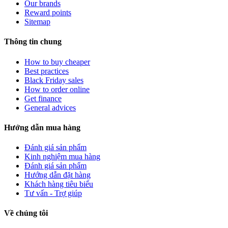
Our brands
Reward points
Sitemap
Thông tin chung
How to buy cheaper
Best practices
Black Friday sales
How to order online
Get finance
General advices
Hướng dẫn mua hàng
Đánh giá sản phẩm
Kinh nghiệm mua hàng
Đánh giá sản phẩm
Hướng dẫn đặt hàng
Khách hàng tiêu biểu
Tư vấn - Trợ giúp
Về chúng tôi