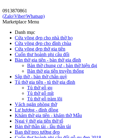
0913870
861
(Zalo\Viber\Whatsap)
Marketplace Menu
Danh mục
Cửa võng đẹp cho nhà thờ họ
Cửa võng đẹp cho đình chùa
Cửa võng đẹp thờ gia tiên
Cuốn thư hoành phi câu đối
Bàn thờ gia tiên - bàn thờ gia đình
Bàn thờ chung cư - bàn thờ hiện đại
Bàn thờ gia tiên truyền thống
Sập thờ - bàn thờ chân quỳ
Tủ thờ gia tiên - tủ thờ gia đình
Tủ thờ gỗ gụ
Tủ thờ gỗ mít
Tủ thờ gỗ tràm lõi
Vách ngăn phòng thờ
Lư hương - đỉnh đồng
Khám thờ gia tiên - khám thờ Mẫu
Ngai ỷ thờ gia tiên thờ tổ
Bàn thờ thần tài - lầu thần tài
Ban thờ treo tường đẹp
Cuốn thư hoành phi câu đối gỗ gụ đẹp 2018