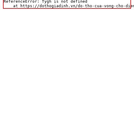
ReferenceError: Tygh is not defined

    at https://dothogiadinh.vn/do-tho-cua-vong-cho-die