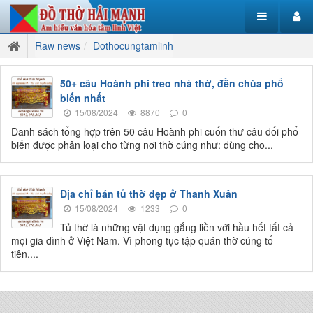
Raw news
Dothocungtamlinh
50+ câu Hoành phi treo nhà thờ, đền chùa phổ
biến nhất
15/08/2024
8870
0
Danh sách tổng hợp trên 50 câu Hoành phi cuốn thư câu đối phổ
biến được phân loại cho từng nơi thờ cúng như: dùng cho...
Địa chỉ bán tủ thờ đẹp ở Thanh Xuân
15/08/2024
1233
0
Tủ thờ là những vật dụng gắng liền với hầu hết tất cả
mọi gia đình ở Việt Nam. Vì phong tục tập quán thờ cúng tổ
tiên,...