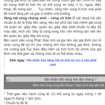
đủ trang thiết bị hơn thì có thể cúng xe máy,
ô tô
, ngựa, điện
thoại, đồ trang sức…. Tuy nhiên, cũng nên cúng ở mức vừa phải
để tránh lãng phí và gây ô nhiễm môi trường.
Vàng mã cúng chúng sinh – cúng cô hồn
lễ vật vàng mã cần
chuẩn bị đó là thếp tiền vàng, tiền âm phủ các loại mệnh giá cùng
với quần áo, giầy dép (quần áo, giầy dép phải chuẩn bị đầy đủ
màu sắc, kích cỡ). Đây là cúng vong hồn nên không cần viết tên
lên quần áo, giầy dép khi cúng.
Bên cạnh việc cúng Phật, thần linh và gia tiên các gia đình còn tổ
chức cúng để bố thí cho những linh hồn không gia đình, không
nơi nương tựa.Tùy theo điều kiện và tình hình tài chính của gia
đình mà thời gian và những món lễ có thể khác nhau.
Xem ngay:
Văn khấn hóa vàng mã và một số lưu ý cần phải
nhớ
Mâm cơm chay cúng rằm tháng 7 được trình bày bắt mắt
* Thời gian tiến hành cúng lễ: Có thể cúng từ ngày mồng 1 tới
ngày15 tháng 7 (âm lịch).
* Chuẩn bị đồ lễ: