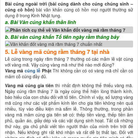
Bài cúng ngoài trời (bài cúng dành cho cúng chúng sinh –
cúng cô hồn)
bài văn khấn cúng cô hồn mọi người thường sử
dụng ở trong Kinh Nhật tụng.
a. Bài Văn cúng khấn thần linh
b. Bài văn cúng khấn Tổ tiên ngày rằm tháng bảy
5. Lễ vàng mã cúng rằm tháng 7 tại nhà
Lễ cúng trong ngày rằm tháng 7 thường có các mẫm lễ vật cùng
với vàng mã. Vậy cúng vàng mã như thế nào mới đúng?
Vàng mã
cúng lễ
Phật
Thì không cần có có vàng mã chỉ cần có
mâm cỗ cúng đầy đủ.
Vàng mã cúng gia tiên
thì nhất định không thể thiếu vàng mã.
Ngày cúng rằm tháng 7 là ngày cúng thể hiện lòng thành kính,
báo hiếu của con cháu đối với tổ tiên. Chính vì vậy, số lượng vàng
mã cũng như các vật phẩm kính lên cho gia tiên không nên quá
nhiều, tùy vào điều kiện mà sắm lễ. Thông thường, trong phần
vàng mã mâm cúng gia tiên sẽ có: thếp tiền vàng, thếp tiền âm
phủ, quần áo, giầy dép và các vật dụng sinh hoạt. Tất cả những
thứ này, gia chủ phải viết tên người thân của mình trên trời để
nhận. Nếu không ghi rất khó nhận và rất dễ bị thất lạc. Đối với
những gia đình có điều kiện và mong muốn gia tiên mình có đầy