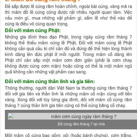
Để sắp được lễ cúng rằm hoàn chỉnh, ngoài bài cúng, vàng mã ra
thì mâm đồ lễ cúng cũng được rất nhiều người quan tâm. Việc
nấu món gì, mua những vật phẩm gì, sắm lễ như thế nào để
cúng là điều vô cùng quan trọng.
Đối với mâm cúng Phật:
Những gia đình theo đạo Phật, trong ngày cúng rằm tháng 7
không thể thiếu mâm cúng lễ Phật. Đối với mâm cúng lễ Phật
không cần quá cầu kì chỉ cần đủ và đúng để thể hiện lòng thành
kính dâng lên đức phật ở mỗi người. Trong mâm cỗ dâng lên
Phật chỉ cần sắp một mâm cơm đơn giản (phải là cơm chay
không được cúng cơm mặn) hoặc cũng có thể là một mâm ngũ
quả không cần những vật phẩm cao sang.
Đối với mâm cúng thần linh và gia tiên:
Thông thường, người dân Việt Nam ta thường cúng rằm tháng 7
đối với gia tiên và thần linh là những mâm cỗ mặn cùng với tiền
vàng. Xong đối với tùy từng gia đình, đối với mâm cỗ cúng rằm
tháng 7 cúng thần linh gia tiên cũng có thể cúng bằng cỗ chay.
Đồ cúng rằm tháng 7 tại nhà
Một mâm cỗ cúng bao gồm: xôi (hoặc bánh chưng), cơm trắng,