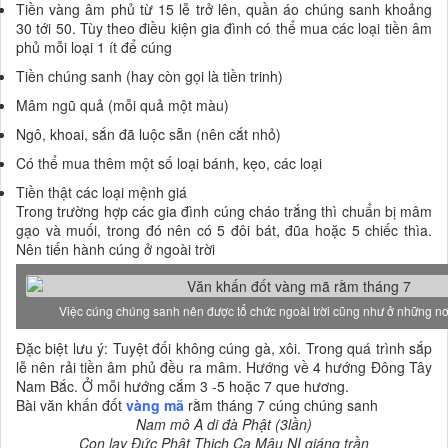
Tiền vàng âm phủ từ 15 lễ trở lên, quần áo chúng sanh khoảng
30 tới 50. Tùy theo điều kiện gia đình có thể mua các loại tiền âm
phủ mỗi loại 1 ít để cúng
Tiền chúng sanh (hay còn gọi là tiền trinh)
Mâm ngũ quả (mỗi quả một màu)
Ngô, khoai, sắn đã luộc sẵn (nên cắt nhỏ)
Có thể mua thêm một số loại bánh, kẹo, các loại
Tiền thật các loại mệnh giá
Trong trường hợp các gia đình cúng cháo trắng thì chuẩn bị mâm
gạo và muối, trong đó nên có 5 đôi bát, đũa hoặc 5 chiếc thìa.
Nên tiến hành cúng ở ngoài trời
Việc cúng chúng sanh nên được tổ chức ngoài trời cũng như ở những n
Đặc biệt lưu ý: Tuyệt đối không cúng gà, xôi. Trong quá trình sắp
lễ nên rải tiền âm phủ đều ra mâm. Hướng về 4 hướng Đông Tây
Nam Bắc. Ở mỗi hướng cắm 3 -5 hoặc 7 que hương.
Bài văn khấn đốt
vàng mã
rằm tháng 7 cúng chúng sanh
Nam mô A di đà Phật (3lần)
Con lạy Đức Phật Thich Ca Mâu NI giáng trần