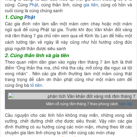
cúng: Cúng
Phật
, cúng thần linh, cúng
gia tiên
, cúng cô hồn và
cuối cùng là cúng chúng sanh
1. Cúng
Phật
Các gia đình nên làm sẵn một mâm cơm chay hoặc một mâm
ngũ quả để cúng Phật tại gia. Trước khi đọc Văn khấn đốt vàng
mã rằm tháng 7
gia chủ nên xem qua về Kinh Vu Lan để hiểu một
cách tường tận về ngày lễ này cũng như hồi hướng công đức
giúp người thân được siêu sanh
2. Cúng thần linh và gia tiên
Theo quan niệm dân gian vào ngày rằm tháng 7 âm lịch là thời
điểm “Ông thần tha ma, chủ nhà tha cấy, mở cổng địa ngục xá tội
vong nhân” . Nên các gia đình thường làm một mâm cúng thật
trang trọng để cảm ơn thần phật cũng như một mâm cơm để
cúng ông bà
tổ tiên
.
Mâm cỗ cúng rằm tháng 7 theo phong cách
hiện đại
Cầu nguyện cho các linh hồn không may mắn, những vong vất
vưởng, chết đường chết chợ được siêu thoát. Vậy nên các gia
đình thường có xu hướng cúng các món mặn, nhưng theo lời các
chuyên gia tâm linh chúng ta chỉ nên cúng các món chay