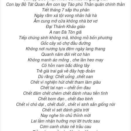
Con lạy Bồ Tát Quan Âm con lạy Táo phủ Thần quân chính thần
Tiết tháng 7 sắp thu phân
Ngày rằm xá tội vong nhân hải hà
Âm cung mở cửa không nhà bơ vơ
Đại Thánh Khảo giáo
A nan Đà Tôn giả
Tiếp chúng sinh không mả, không mồ bốn phương
Gốc cây xó chợ đầu đường
Không nơi nương tựa đêm ngày lang thang
Quanh năm đói rét cơ hàn
Không manh áo mỏng , che làn heo may
Cô hồn nam bắc đông tây
Trẻ già trai gái về đây hợp đoàn
Dù rằng: Chết uổng ,chết oan
Chết vì nghiện hút chết tham làm giàu
Chết tai nạn – chết ốm đau
Chết đâm chết chém chết đánh nhau tiền tình
Chết bom đạn , chết đao binh
Chết vì chó dại , chết đuối , chết vì sinh sản giống nòi
Chết vì sét đánh giữa trời
Nay nghe tín chủ thỉnh mời
Lai lầm nhận hưởng mọi lời trước sau
Cơm canh cháo nẻ trầu cau