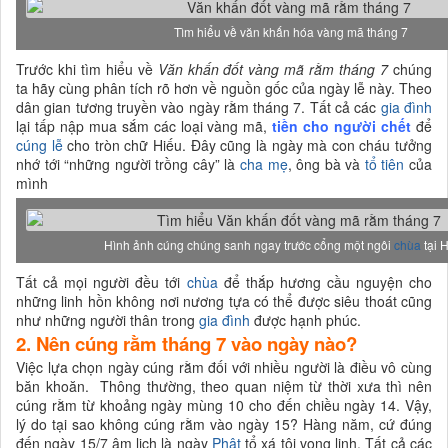
Tìm hiểu về văn khấn hóa vàng mã tháng 7
Trước khi tìm hiểu về
Văn khấn đốt vàng mã rằm tháng 7
chúng
ta hãy cùng phân tích rõ hơn về nguồn gốc của ngày lễ này. Theo
dân gian tương truyền vào ngày rằm tháng 7. Tất cả các
gia đình
lại tấp nập mua sắm các loại vàng mã,
tiền cho người chết
để
cúng lễ
cho tròn chữ Hiếu. Đây cũng là ngày mà con cháu tưởng
nhớ tới “những người trồng cây” là
cha mẹ
, ông bà và
tổ tiên
của
mình
Hình ảnh cúng chúng sanh ngay trước cổng một ngôi
chùa
tại 
Tất cả mọi người đều tới
chùa
để thắp hương cầu nguyện cho
những linh hồn không nơi nương tựa có thể được siêu thoát cũng
như những người thân trong
gia đình
được hạnh phúc.
2. Nên cúng rằm tháng 7 vào ngày nào?
Việc lựa chọn ngày cúng rằm đối với nhiều người là điều vô cùng
băn khoăn. Thông thường, theo quan niệm từ thời xưa thì nên
cúng rằm từ khoảng ngày mùng 10 cho đến chiều ngày 14. Vậy,
lý do tại sao không cúng rằm vào ngày 15? Hàng năm, cứ đúng
đến ngày 15/7 âm lịch là ngày
Phật
tổ xá tội vong linh. Tất cả các