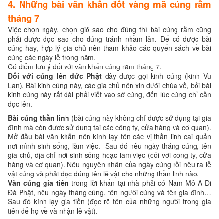
4. Những bài văn khấn đốt vàng mã cúng rằm
tháng 7
Việc chọn ngày, chọn giờ sao cho đúng thì bài cúng rằm cũng
phải được đọc sao cho đúng tránh nhầm lẫn. Để có được bài
cúng hay, hợp lý gia chủ nên tham khảo các quyển sách về bài
cúng các ngày lễ trong năm.
Có điểm lưu ý đối với văn khấn cúng rằm tháng 7:
Đối với cúng lên đức Phật
đây được gọi kinh cúng (kinh Vu
Lan). Bài kinh cúng này, các gia chủ nên xin dưới chùa về, bởi bài
kinh cúng này rất dài phải viết vào sớ cúng, đến lúc cúng chỉ cần
đọc lên.
Bài cúng thần linh
(bài cúng này không chỉ được sử dụng tại gia
đình mà còn được sử dụng tại các công ty, cửa hàng và cơ quan).
Mở đầu bài văn khấn nên kính lạy tên các vị thần linh cai quản
nơi mình sinh sống, làm việc. Sau đó nêu ngày tháng cúng, tên
gia chủ, địa chỉ nơi sinh sống hoặc làm việc (đối với công ty, cửa
hàng và cơ quan). Nêu nguyên nhân của ngày cúng rồi nêu ra lễ
vật cúng và phải đọc đúng tên lễ vật cho những thần linh nào.
Văn cúng gia tiên
trong lời khấn tại nhà phải có Nam Mô A Di
Đà Phật, nêu ngày tháng cúng, tên người cúng và tên gia đình…
Sau đó kính lạy gia tiền (đọc rõ tên của những người trong gia
tiên để họ về và nhận lễ vật).