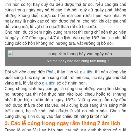
linh hồn có tội hay quỷ dữ đều được thả tự do. Nếu các gia chủ
cúng trong ngày này sẽ bị các linh hồn quỷ dữ quấy phá, không
những không đuổi được cô hồn mà còn rước thêm vào nhà. Vì
ngày này là ngày các cô hồn được thả ra, cho nên khi các gia chủ
đốt vàng mã, lễ vật cho người thân rất dễ bị cướp.
Cho nên, dù có xem ngày cúng rằm tốt thì cũng chỉ nên thực hiện
từ ngày 10/7 đến ngày 14/7 âm lịch. Vào ngày 15/7 âm lịch chỉ để
cúng các cô hồn không nơi nương tựa, vất vưởng bị bỏ đói.
Những ngày nào nên cúng rằm tháng 7
Đối với việc cúng đức
Phật
, thần linh và
gia tiên
thì nên cúng vào
buổi sáng. Lúc này, ánh sáng mặt trời lên cao, lúc này gia chủ đốt
vàng mã, lễ vật cho
gia tiên
sẽ dễ nhận hơn.
Cúng chúng sinh hay còn gọi là cúng cho những vong linh không
nơi nương tựa thì nên thực hiện vào buổi chiều hoặc tối (nhưng
phải thực hiện trước đêm ngày 15/7). Những vong hồn này đều
mới được thả ra còn rất yếu, nếu cúng buổi sáng ánh sáng mặt
trời mạnh, họ sẽ khó nhận được lễ vật do mình hóa. Cho nên
cúng chúng sinh cúng vào tầm chiều tắt nắng là tốt nhất.
3. Các lễ cúng trong ngày rằm tháng 7 âm lịch
Trong lễ cúng Vu Lan báo hiếu tại mỗi gia đình thường có 5 lễ