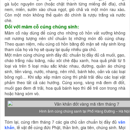
gà luộc nguyên con (hoặc chặt thành từng miếng để đĩa), chả
nem, miến, sườn xào chua ngọt, giò chả và một món rau xào
.
Còn một món không thể quên đó chính là rượu trắng và nước
chè.
Đối với mâm cỗ cúng chúng sinh:
Mâm cỗ này dùng để cúng cho những cô hồn vất vưởng không
nơi nương tượng nên chỉ chuẩn bị những món đồ cúng chay.
Theo quan niệm, nếu cúng cô hồn bằng đồ mặn sẽ nảy sinh lòng
tham của họ và họ sẽ quay lại quấy nhiễu gia chủ.
Một mâm cúng chúng sinh đầy đủ: chuẩn bị đầy đủ cả muối, gạo,
cháo trắng nấu loãng, nấu xôi chè đậu xanh, hoa quả phải từ 5
loại và trên 5 loại màu sắc khác nhau, đường, quần áo chúng
sinh, tiền vàng, nước, nhang, nên nhỏ, bánh kẻo, oản và các loại
bỏng ngô… Khi sắp xếp mâm cúng thì phải trải đều các loại vật
phẩm theo tất cả các hướng. Cúng xong, vàng mã đem đi đốt,
muối gạo đem đi trải, hoa quả bánh kẹo thì để trẻ con trong nhà
hoặc hàng xóm vò.
Hình ảnh cúng chúng sanh tại Phố Hàng Đường – Hà Nội
Tóm lại, cúng rằm tháng 7 các gia chủ cần chuẩn bị đầy đủ
văn
khấn
, lễ vật để cúng đức Phật, thần linh, gia tiên, chúng sinh. Mọi