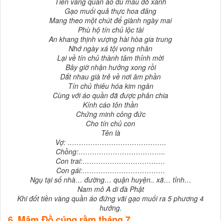
Tiền vàng quần áo đủ màu đỏ xanh
Gạo muối quả thực hoa đăng
Mang theo một chút để giành ngày mai
Phù hộ tín chủ lộc tài
An khang thịnh vượng hài hòa gia trung
Nhớ ngày xá tội vong nhân
Lại về tín chủ thành tâm thỉnh mời
Bây giờ nhận hưởng xong rồi
Dắt nhau già trẻ về nơi âm phần
Tín chủ thiêu hóa kim ngân
Cùng với áo quần đã được phân chia
Kính cáo tôn thần
Chứng minh công đức
Cho tín chủ con
Tên là
Vợ: …………………………………….
Chồng:………………………………..
Con trai:………………………………
Con gái:………………………………
Ngụ tại số nhà… đường… quận huyện.. xã… tỉnh…
Nam mô A di đà Phật
Khi đốt tiền vàng quần áo đứng vãi gạo muối ra 5 phương 4
hướng.
6. Mâm Đồ cúng rằm tháng 7