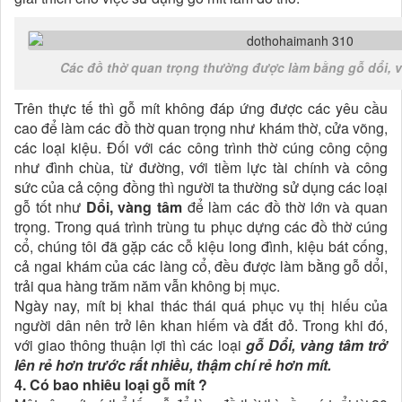
Các đồ thờ quan trọng thường được làm bằng gỗ dổi, 
Trên thực tế thì gỗ mít không đáp ứng được các yêu cầu
cao để làm các đồ thờ quan trọng như khám thờ, cửa võng,
các loại kiệu. Đối với các công trình thờ cúng công cộng
như đình chùa, từ đường, với tiềm lực tài chính và công
sức của cả cộng đồng thì người ta thường sử dụng các loại
gỗ tốt như
Dổi, vàng tâm
để làm các đồ thờ lớn và quan
trọng. Trong quá trình trùng tu phục dựng các đồ thờ cúng
cổ, chúng tôi đã gặp các cỗ kiệu long đình, kiệu bát cống,
cả ngai khám của các làng cổ, đều được làm bằng gỗ dổi,
trải qua hàng trăm năm vẫn không bị mục.
Ngày nay, mít bị khai thác thái quá phục vụ thị hiếu của
người dân nên trở lên khan hiếm và đắt đỏ. Trong khi đó,
với giao thông thuận lợi thì các loại
gỗ Dổi, vàng tâm trở
lên rẻ hơn trước rất nhiều, thậm chí rẻ hơn mít.
4. Có bao nhiêu loại gỗ mít ?