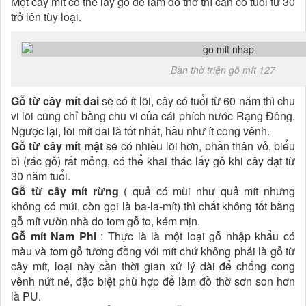
Một cây mít có thể lấy gỗ để làm đồ thờ thì cần có tuổi từ 30
trở lên tùy loại.
Bàn thờ triện gỗ mít 127
Gỗ từ cây mít dai
sẽ có ít lõi, cây có tuổi từ 60 năm thì chu
vi lõi cũng chỉ bằng chu vi của cái phích nước Rạng Đông.
Ngược lại, lõi mít dai là tốt nhất, hầu như ít cong vênh.
Gỗ từ cây mít mật
sẽ có nhiều lõi hơn, phần thân vỏ, biểu
bì (rác gỗ) rất mỏng, có thể khai thác lấy gỗ khi cây đạt từ
30 năm tuổi.
Gỗ từ cây mít rừng
( quả có mùi như quả mít nhưng
không có múi, còn gọi là ba-la-mít) thì chất không tốt bằng
gỗ mít vườn nhà do tom gỗ to, kém mịn.
Gỗ mít Nam Phi
: Thực là là một loại gỗ nhập khẩu có
màu và tom gỗ tương đồng với mít chứ không phải là gỗ từ
cây mít, loại này cần thời gian xử lý dài để chống cong
vênh nứt nẻ, đặc biệt phù hợp để làm đồ thờ sơn son hơn
là PU.