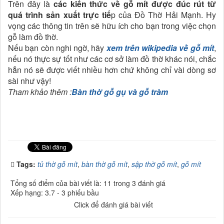
Trên đây là
các kiến thức về gỗ mít được đúc rút từ
quá trình sản xuất trực tiế
p của Đồ Thờ Hải Mạnh. Hy
vọng các thông tin trên sẽ hữu ích cho bạn trong việc chọn
gỗ làm đồ thờ.
Nếu bạn còn nghi ngờ, hãy
xem trên wikipedia về gỗ mít
,
nếu nó thực sự tốt như các cơ sở làm đồ thờ khác nói, chắc
hẳn nó sẽ được viết nhiều hơn chứ không chỉ vài dòng sơ
sài như vậy!
Tham khảo thêm :
Bàn thờ gỗ gụ và gỗ tràm
Tags:
tủ thờ gỗ mít
,
bàn thờ gỗ mít
,
sập thờ gỗ mít
,
gỗ mít
Tổng số điểm của bài viết là: 11 trong 3 đánh giá
Xếp hạng:
3.7
-
3
phiếu bầu
Click để đánh giá bài viết