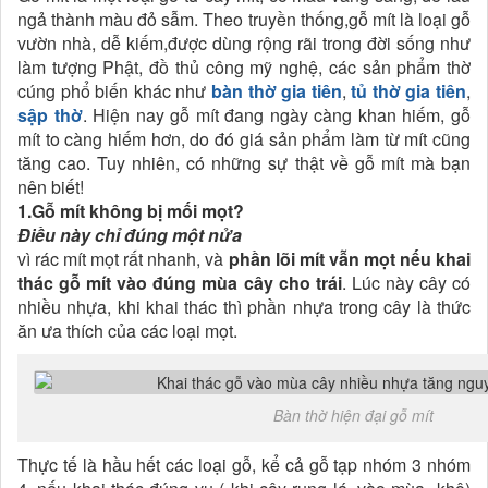
ngả thành màu đỏ sẫm. Theo truyền thống,gỗ mít là loại gỗ
vườn nhà, dễ kiếm,được dùng rộng rãi trong đời sống như
làm tượng Phật, đồ thủ công mỹ nghệ, các sản phẩm thờ
cúng phổ biến khác như
bàn thờ gia tiên
,
tủ thờ gia tiên
,
sập thờ
. Hiện nay gỗ mít đang ngày càng khan hiếm, gỗ
mít to càng hiếm hơn, do đó giá sản phẩm làm từ mít cũng
tăng cao. Tuy nhiên, có những sự thật về gỗ mít mà bạn
nên biết!
1.Gỗ mít không bị mối mọt?
Điều này chỉ đúng một nửa
vì rác mít mọt rất nhanh, và
phần lõi mít vẫn mọt nếu khai
thác gỗ mít vào đúng mùa cây cho trái
. Lúc này cây có
nhiều nhựa, khi khai thác thì phần nhựa trong cây là thức
ăn ưa thích của các loại mọt.
Bàn thờ hiện đại gỗ mít
Thực tế là hầu hết các loại gỗ, kể cả gỗ tạp nhóm 3 nhóm