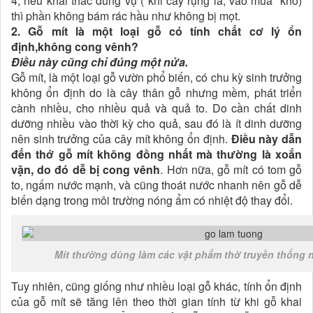
4, nếu khai thác đúng vụ ( khi cây rụng lá, vào mùa khô)
thì phần không bám rác hầu như không bị mọt.
2. Gỗ mít là một loại gỗ có tính chất cơ lý ổn
định,không cong vênh?
Điều này cũng chỉ đúng một nửa.
Gỗ mít, là một loại gỗ vườn phổ biến, có chu kỳ sinh trưởng
không ổn định do là cây thân gỗ nhưng mềm, phát triển
cành nhiều, cho nhiều quả và quả to. Do cần chất dinh
dưỡng nhiều vào thời kỳ cho quả, sau đó là ít dinh dưỡng
nên sinh trưởng của cây mít không ổn định.
Điều này dẫn
đến thớ gỗ mít không đồng nhất mà thường là xoắn
vặn, do đó dễ bị cong vênh
. Hơn nữa, gỗ mít có tom gỗ
to, ngấm nước mạnh, và cũng thoát nước nhanh nên gỗ dễ
biến dạng trong môi trường nóng ẩm có nhiệt độ thay đổi.
Mít thường dùng làm các vật phẩm thờ truyền thống n
Tuy nhiên, cũng giống như nhiều loại gỗ khác, tính ổn định
của gỗ mít sẽ tăng lên theo thời gian tính từ khi gỗ khai