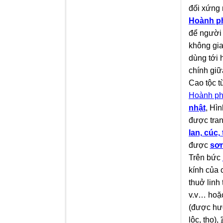
đối xứng 
Hoành p
để người 
không gia
dùng tới 
chính giữ
Cao tộc 
Hoành ph
nhật
, Hì
được tran
lan, cúc, 
được
sơn
Trên bức
kính của 
thuở lin
v.v… hoặc
(được hưở
lộc, thọ