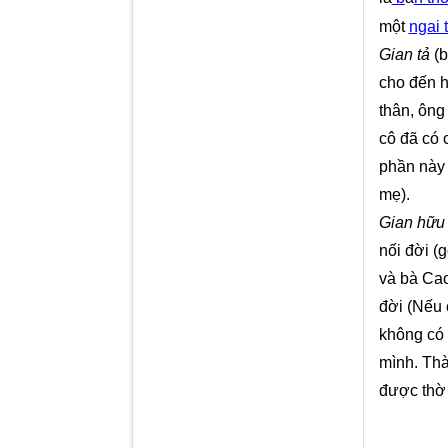
một
ngai 
Gian tả
(b
cho đến h
thân, ông
cô đã có 
phần này
mẹ
).
Gian hữu
nối đời (
và bà Cao
đời
(
Nếu c
không có 
mình. Thà
được thờ 