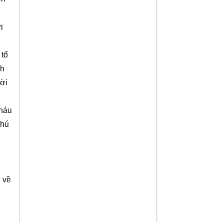
i
 tổ
nh
ời
háu
chú
ở về