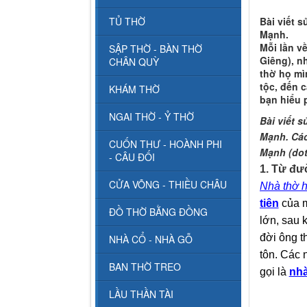
Bài viết 
TỦ THỜ
Mạnh.
Mỗi lần về
SẬP THỜ - BÀN THỜ
Giêng), n
CHÂN QUỲ
thờ họ mì
tộc, đến 
KHÁM THỜ
bạn hiểu 
NGAI THỜ - Ỷ THỜ
Bài viết 
Mạnh. Các
CUỐN THƯ - HOÀNH PHI
Mạnh (dot
- CÂU ĐỐI
1. Từ đườ
CỬA VÕNG - THIỀU CHÂU
Nhà thờ 
tiên
của m
ĐỒ THỜ BẰNG ĐỒNG
lớn, sau 
đời ông t
NHÀ CỔ - NHÀ GỖ
tôn. Các 
BAN THỜ TREO
gọi là
nhà
LẦU THẦN TÀI