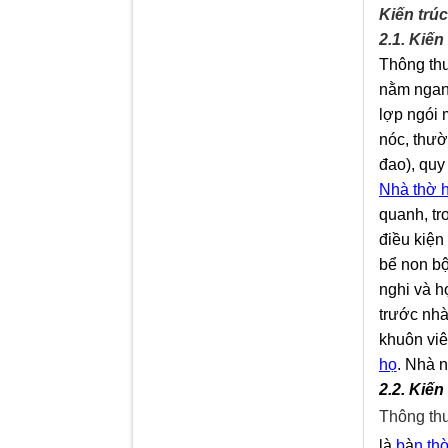
Kiến trú
2.1. Kiến
Thông th
nằm ngang
lợp ngói m
nóc
,
thườn
đao
),
quy 
Nhà thờ 
quanh
, t
điều kiện
bể non bộ
nghi và h
trước nhà
khuôn vi
họ
. Nhà n
2.2. Kiến
Thông thư
là
b
à
n th