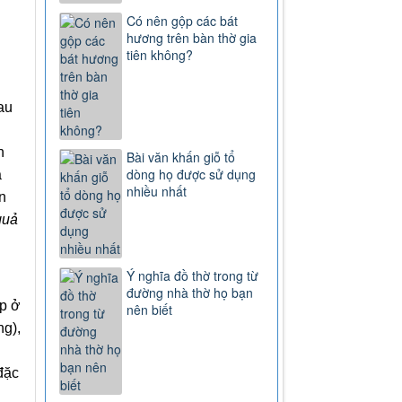
Có nên gộp các bát
hương trên bàn thờ gia
tiên không?
au
n
Bài văn khấn giỗ tổ
dòng họ được sử dụng
a
nhiều nhất
n
quả
Ý nghĩa đồ thờ trong từ
đường nhà thờ họ bạn
ập ở
nên biết
ng),
đặc