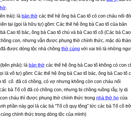
thờ
.
ên trái): là
bàn thờ
các thế hệ ông bà Cao tổ có con cháu nối đờ
iện tại (gọi là hữu tự) gồm: Các thế hệ ông bà Cao tổ của bản
 bà Cao tổ bác, ông bà Cao tổ chú và bà Cao tổ cô (Các bà Cao
chồng con, nhưng vẫn được phụng thờ chính thức, mặc dù thà
 đã được dòng tộc nhà chồng
thờ cúng
với vai trò là những ngư
(bên phải): là
bàn thờ
các thế hệ ông bà Cao tổ không
có
con c
gọi là vô tự) gồm: Các thế hệ ông bà Cao tổ bác, ông bà Cao tổ 
 tổ cô đã có chồng, có vợ nhưng không còn con cháu nối
ác bà Tổ cô đã có chồng con, nhưng bị chồng ruồng rẫy, ly dị
con cháu thì được phụng thờ chính thức trong
nhà thờ họ
của
nh phần này gọi là các bà “Tổ cô quy tông” tức các bà Tổ cô tr
cúng chính thức trong dòng tộc của mình
)