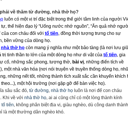
o phải về thăm từ đường, nhà thờ họ?
họ
luôn có một vị trí đặc biệt trong thế giới tâm linh của
người Việ
ờ tự, thể hiện đạo lý “Uống nước nhớ nguồn”, “Ăn quả nhớ ngườ
” của con cháu đối với
tổ tiên
, đồng thời
tượng trưng cho
sự
n, bền vững của dòng họ.
,
nhà thờ họ
còn mang ý nghĩa như một bảo tàng (là
nơi lưu gi
trị tinh thần to lớn
của một dòng họ như di vật của
tổ tiên
,
gia
tự cổ
,
những sắc phong, tượng thờ,
bài vị
,
những điển tích về
..), một nhà văn hóa (n
ơi nói truyện về truyền thống dòng
h
ọ, nh
g, những nết tốt
, những
thành tích xuất sắc cần khuyến
khích 
 theo...), một hội trường (n
ơi gặp gỡ để bàn việc
h
ọ
).
ĩa sâu sắc đó,
từ đường
,
nhà thờ họ
luôn là nơi để con cháu
. K
hi về với
nhà thờ họ
, ai ai cũng chỉ có một lòng thành kính
ề
tổ tiên
, không phân biệt địa vị, giàu nghèo, dù công danh thàn
hỉ là một thường dân nghèo khó.