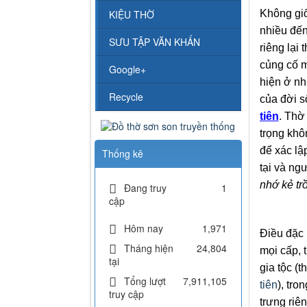
Không gi
KIỆU THỜ
nhiều đến
SƯU TẬP VĂN KHẤN
riêng lại
củng cố m
Google+
hiện ở nh
Recycle
của đời s
tiên
.
Thờ
trọng khô
để
xác lậ
Thống kê
tại và
ngư
nhớ kẻ tr
Đang truy
1
cập
Hôm nay
1,971
Điều đặc 
Tháng hiện
24,804
mọi cấp, 
tại
gia tộc (
Tổng lượt
7,911,105
tiên
), tro
truy cập
trưng riên