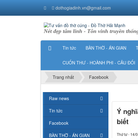
dothogiadinh.vn@gmail.com
Nét đẹp tâm linh - Tôn vinh truyền thốn
Tin tức
BÀN THỜ - ÁN GIAN
CUỐN THƯ - HOÀNH PHI - CÂU ĐỐI
Trang nhất
Facebook
Raw news
Ý nghĩ
Tin tức
biết
Facebook
Thứ tư - 14/
BÀN THỜ - ÁN GIAN