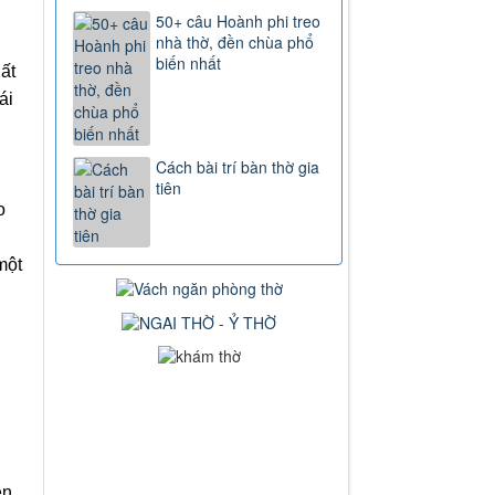
50+ câu Hoành phi treo
nhà thờ, đền chùa phổ
biến nhất
ất
ái
Cách bài trí bàn thờ gia
tiên
o
một
ên