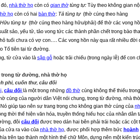
 đó,
nhà thờ họ
còn có
g
ian thờ
tùng tự:
Tùy theo không gian nộ
thờ họ
còn có hai
bàn thờ
:
Tả tùng tự
(thờ cúng theo hàng
Hữu tùng tự
(thờ cúng theo hàng hữu/phải)
để
thờ các vong h
suất sảo, yểu tử, tảo vong tức các thành phần chết trong bào tha
nhỏ tuổi chưa có vợ con…. Các vong hồn này qua rất nhiều đời
o Tổ tiên tại từ đường.
g, từ cửa vào là
sập gỗ
hoặc trải chiếu (trong ngày lễ) để con 
ờ trong từ đường, nhà thờ họ
h phi, cuốn thư, câu đối
i
,
câu đối
là một trong những
đồ thờ
cúng không thể thiếu trong
ờ cúng của người dân Việt nói chung, trong từ đường, nhà th
. Nó giúp tạo nên sự trang trọng cho không gian thờ cúng của
n
ồng thời thể hiện văn hóa, truyền thống hiếu học của nhân dân t
ường, đôi
câu đối
được treo dán hai bên phải trái hoặc các cột t
ủa cửa ra vào của
nhà thờ họ
, được phối hợp thêm bức
hoành
hía trên tạo thành một hình thế chữ Môn, dựng nên một kiến trú