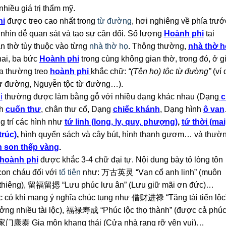
nhiều giá trị thẩm mỹ.
hi
được treo cao nhất trong
từ đường
, hơi nghiêng về phía trướ
nhìn dễ quan sát và tạo sự cân đối. Số lượng
Hoành phi
tại
n thờ tùy thuộc vào từng
nhà thờ họ
. Thông thường,
nhà thờ h
hai, ba bức
Hoành phi
trong cùng không gian thờ, trong đó, ở g
a thường treo
hoành phi
khắc chữ:
“(Tên họ) tộc từ đường”
(ví 
từ đường, Nguyễn tộc từ đường
…
)
.
i
thường được làm bằng gỗ với nhiều dạng khác nhau (Dạng
c
nh
cuốn thư
, chân thư cổ, Dạng
chiếc khánh
, Dạng hình
ô van
g trí các hình như
tứ linh (long, ly, quy, phượng)
,
tứ thời (mai
trúc)
,
hình quyển sách và cây bút, hình thanh gươm… và thườ
 son thếp vàng
.
hoành phi
được khắc 3-4 chữ đại tự. Nội dung bày tỏ lòng tôn
con cháu đối với
tổ tiên
như: 万古英灵 “Vạn cổ anh linh” (muôn
h thiêng), 留福留摁 “Lưu phúc lưu ân” (Lưu giữ mãi ơn đức)…
 có khi mang ý nghĩa chúc tụng như 僧财进禄 “Tăng tài tiến lộc
ng nhiều tài lộc), 福禄寿成 “Phúc lộc thọ thành” (được cả phúc
), 家门康泰 Gia môn khang thái (Cửa nhà rạng rỡ yên vui)…