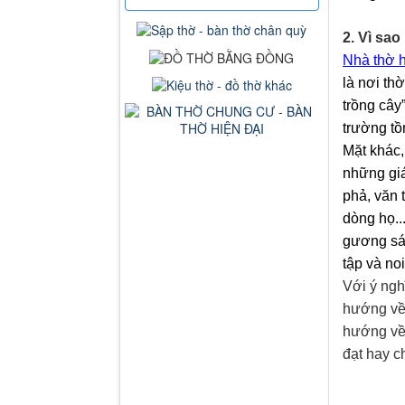
2. Vì sa
Nhà thờ 
là nơi th
trồng cây
trường tồ
Mặt khác
những giá 
phả, văn 
dòng họ
.
gương sán
tập và noi
Với ý ngh
hướng về
hướng v
đạt hay c