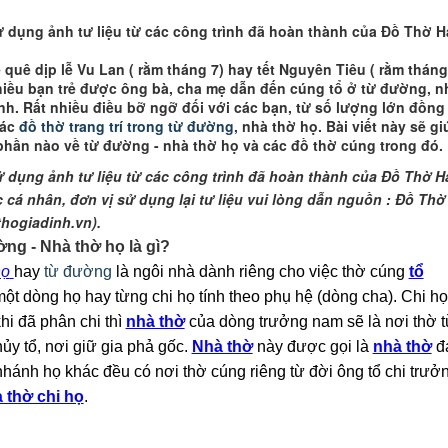
sử dụng ảnh tư liệu từ các công trình đã hoàn thành của Đồ Thờ H
 quê dịp lễ Vu Lan ( rằm tháng 7) hay tết Nguyên Tiêu ( rằm tháng
hiều bạn trẻ được ông bà, cha mẹ dẫn đến cúng tổ ở từ đường, n
nh. Rất nhiều điều bỡ ngỡ đối với các bạn, từ số lượng lớn đồng
các
đồ thờ trang trí trong từ đường
, nhà thờ họ. Bài viết này sẽ gi
phần nào về từ đường - nhà thờ họ và các đồ thờ cúng trong đó.
sử dụng ảnh tư liệu từ các công trình đã hoàn thành của Đồ Thờ H
 cá nhân, đơn vị sử dụng lại tư liệu vui lòng dẫn nguồn : Đồ Thờ
hogiadinh.vn).
ng - Nhà thờ họ là gì?
họ
hay
từ đường
là ngôi nhà dành riêng cho việc thờ cúng
tổ
ột dòng họ hay từng chi họ tính theo phụ hệ (dòng cha). Chi họ
khi đã phân chi thì
nhà thờ
của dòng trưởng nam sẽ là nơi thờ 
hủy tổ, nơi giữ gia phả gốc.
Nhà thờ
này được gọi là
nhà thờ
đ
nhánh họ khác đều có nơi thờ cúng riêng từ đời ông tổ chi trưở
 thờ chi họ
.