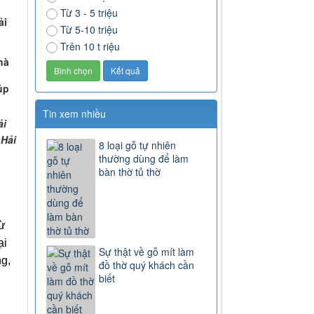
Từ 3 - 5 triệu
ải
Từ 5-10 triệu
Trên 10 t riệu
hà
úp
Tin xem nhiều
ải
 Hải
8 loại gỗ tự nhiên
thường dùng để làm
bàn thờ tủ thờ
từ
ại
Sự thật về gỗ mít làm
ng,
đồ thờ quý khách cần
biết