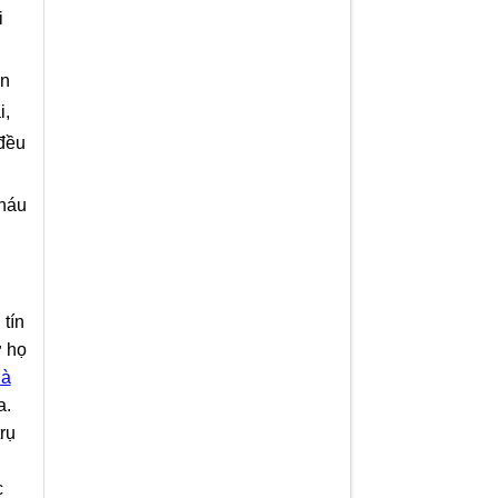
i
ồn
i,
 đều
cháu
 tín
ờ họ
hà
a.
rụ
c