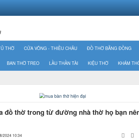
g
TỦ THỜ
CỬA VÕNG - THIỀU CHÂU
ĐỒ THỜ BẰNG ĐỒNG
BAN THỜ TREO
LẦU THẦN TÀI
KIỆU THỜ
KHÁM TH
a đồ thờ trong từ đường nhà thờ họ bạn nê
08/2024 10:34