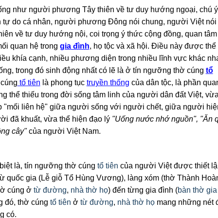
ống như người phương Tây thiên về tư duy hướng ngoại, chú ý
 tự do cá nhân, người phương Đông nói chung, người Việt nói
 thiên về tư duy hướng nội, coi trọng ý thức cộng đồng, quan tâm
ối quan hệ trong
gia đình
, họ tộc và xã hội. Điều này được thể
iều khía cạnh, nhiều phương diện trong nhiều lĩnh vực khác nh
ống, trong đó sinh động nhất có lẽ là ở tín ngưỡng thờ cúng
tổ
 cúng
tổ tiên
là phong tục
truyền thống
của dân tộc, là phần qua
ng thể thiếu trong đời sống tâm linh của người dân đất Việt
, vừ
p "mối liên hệ" giữa người sống với người chết, giữa người hiệ
ời đã khuất, vừa thể hiện đạo lý
"
U
ống nước nhớ nguồn", "Ăn 
ồng cây"
của người Việt Nam.
biệt là, tín ngưỡng thờ cúng
tổ tiên
của người Việt được thiết l
từ quốc gia (Lễ giỗ Tổ Hùng Vương), làng xóm (thờ Thành Hoà
thờ cúng ở
từ đường
,
nhà thờ họ
) đến từng gia đình (
bàn thờ gia
ng đó, thờ cúng
tổ tiên
ở
từ đường
,
nhà thờ họ
mang những nét 
g có.