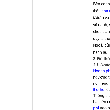
Bên cạnh
thất,
nhà 
tả/trái)
và
vô danh, 
chết lúc 
quy tụ the
Ngoài cùn
hành lễ.
3. Đồ th
3.1. Hoàn
Hoành ph
ngưỡng th
nói riêng
thờ họ
, đ
Thông th
hai bên c
phi
treo p