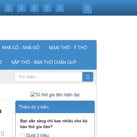
NHÀ CỔ - NHÀ GỖ
NGAI THỜ - Ỷ THỜ
Ờ
SẬP THỜ - BÀN THỜ CHÂN QUỲ
Thăm dò ý kiến
n
Bạn sẵn sàng chi bao nhiêu cho bộ
bàn thờ gia tiên?
Dưới 3 triệu