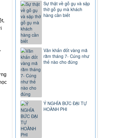
Sự thật về gỗ gụ và sập
thờ gỗ gụ mà khách
hàng cần biết
t,
i
Văn khấn đốt vàng mã
ữ
rằm tháng 7- Cúng như
thế nào cho đúng
ững
học
Ý NGHĨA BỨC ĐẠI TỰ
HOÀNH PHI
h