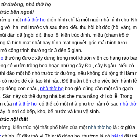
c từ đường, nhà thờ họ
 trúc bên ngoài
ường, một
nhà thờ họ
điển hình chỉ là một ngôi nhà hình chữ Nh
 với hai mái trước và sau theo kiểu thu hồi bít đốc (hồi văn), m
ũi dân dã (ngói di), theo lối kiến trúc đình
,
miếu
(
chạm trổ ở
g là hình mặt nhật hay hình mặt nguyệt, góc mái hình lưỡi
mô công trình thường từ 3 đến 5 gian.
họ
thường
được
xây dựng
trong một khuôn viên có hàng rào ba
rong
có vườn trồng hoa hoặc những cây Đại, cây Ngâu. Nếu có
 thì đào một hồ nhỏ trước
từ đường
, nếu không đủ rộng thì làm 
 có nước để cải tạo khí hậu. Để thuận tiện cho việc tiến hành lễ
ọp đông con cháu,
nhà thờ họ
bao giờ cũng cần một sân gạch
. Sân này có thể dựng nhà bạt che mưa nắng khi có lễ. Trong
ên của
nhà thờ họ
có thể có một
n
hà phụ trợ nằm ở sau
nhà thờ
ày là nơi có bếp, kho, bể nước và khu vệ sinh.
 trúc nội thất
ờng, kiến trúc nội thất phổ biến của một
nhà thờ họ
là :
ở giữa
ờ
chính. Ở đây thờ vị
Thủy t
ổ dòng họ, thường là có
bài vị
đặt tr