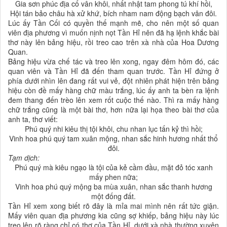
Gia sơn phúc địa cổ vân khôi, nhất nhật tam phong tú khí hồi,
Hội tán bảo châu hà xử khứ, bích nham nam động bạch vân đôi.
Lúc ấy Tần Cối có quyền thế mạnh mẽ, cho nên một số quan
viên địa phương vì muốn nịnh nọt Tần Hỉ nên đã hạ lệnh khắc bài
thơ này lên bảng hiệu, rồi treo cao trên xà nhà của Hoa Dương
Quan.
Bảng hiệu vừa chế tác và treo lên xong, ngay đêm hôm đó, các
quan viên và Tần Hỉ đã đến tham quan trước. Tần Hỉ đứng ở
phía dưới nhìn lên đang rất vui vẻ, đột nhiên phát hiện trên bảng
hiệu còn đề mấy hàng chữ màu trắng, lúc ấy anh ta bèn ra lệnh
đem thang đến trèo lên xem rốt cuộc thế nào. Thì ra mấy hàng
chữ trắng cũng là một bài thơ, hơn nữa lại họa theo bài thơ của
anh ta, thơ viết:
Phú quý nhi kiêu thị tội khôi, chu nhan lục tấn kỷ thì hồi;
Vinh hoa phú quý tam xuân mộng, nhan sắc hinh hương nhất thổ
đôi.
Tạm dịch:
Phú quý mà kiêu ngạo là tội của kẻ cầm đầu, mặt đỏ tóc xanh
mấy phen nữa;
Vinh hoa phú quý mộng ba mùa xuân, nhan sắc thanh hương
một đống đất.
Tần Hỉ xem xong biết rõ đây là mỉa mai mình nên rất tức giận.
Mấy viên quan địa phương kia cũng sợ khiếp, bảng hiệu này lúc
treo lên rõ ràng chỉ có thơ của Tần Hỉ, dưới xà nhà thường xuyên