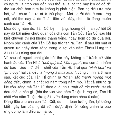
có người, lại treo cao đến như thế, ai lại có thể bay lên đó để đề
thơ kia chứ, hơn nữa lại không bị phát hiện. Bọn họ điều tra một
hồi, vẫn chưa tìm ra ai là thủ phạm. Mọi người đều ở sau lưng
nói, bài thơ này là do Thần tiên viết đấy, chính là đang muốn
cảnh cáo Tần Hỉ.
Mùa đông năm đó, Tần Cối bệnh nặng, hoàng đế nhân cơ hội tốt
này đã bãi miễn chức quan của cha con Tần Cối. Tần Cối sau khi
biết chuyện thì nói không thành tiếng, ngay hôm đó đã qua đời.
Nhóm phe cánh của Tần Cối lập tức tan rã. Tần Hỉ sau khi mất đi
quyền lực ngày đêm sống trong lo sợ, vào năm Thiệu Hưng thứ
31 (1161) cũng qua đời.
Về sau có người phát giác bài thơ này không chỉ trách cứ việc
hành ác của Tần Hỉ là
“phú quý mà kiêu ngạo”
, mà còn âm thầm
dự báo trước thời điểm chết của Tần Hỉ. Trải qua
“vinh hoa”
và
“phú quý”
hai cái đều là
“mộng 3 mùa xuân”
, cũng chính là 6 năm
sau, kết cục của Tần Hỉ chính là “
Nhan sắc thanh hương một
đống đất”
, chính là chết rồi nằm trong nấm mộ. Tất cả những gì
lúc còn sống mà Tần Hỉ theo đuổi như
“mặt đỏ tóc xanh”
tất cả
đều chẳng còn gì. (bài thơ viết vào năm Thiệu Hưng 25, Tần Hỉ
chết vào năm Thiệu Hưng 31, vừa đúng cách nhau 6 năm).
Đáng tiếc cho cha con Tần Cối, dù tính toán tường tận, lại không
biết ngày tàn của họ đã sớm được định rồi, cũng chính là báo
ứng do họ làm điều ác mà ra.