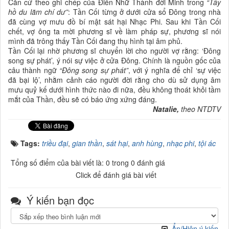
Căn cứ theo ghi chép của Điền Nhữ Thành đời Minh trong
“Tây
hồ du lãm chí dư”
: Tần Cối từng ở dưới cửa sổ Đông trong nhà
đã cùng vợ mưu đồ bí mật sát hại Nhạc Phi. Sau khi Tần Cối
chết, vợ ông ta mời phương sĩ về làm pháp sự, phương sĩ nói
mình đã trông thấy Tần Cối đang thụ hình tại âm phủ.
Tần Cối lại nhờ phương sĩ chuyển lời cho người vợ rằng: ‘Đông
song sự phát’, ý nói sự việc ở cửa Đông. Chính là nguồn gốc của
câu thành ngữ
“Đông song sự phát”
, với ý nghĩa để chỉ ‘sự việc
đã bại lộ’, nhằm cảnh cáo người đời rằng cho dù sử dụng âm
mưu quỷ kế dưới hình thức nào đi nữa, đều không thoát khỏi tầm
mắt của Thần, đều sẽ có báo ứng xứng đáng.
Natalie,
theo NTDTV
Tags:
triều đại
,
gian thần
,
sát hại
,
anh hùng
,
nhạc phi
,
tội ác
Tổng số điểm của bài viết là: 0 trong 0 đánh giá
Click để đánh giá bài viết
Ý kiến bạn đọc
Ẩn/Hiện ý kiến