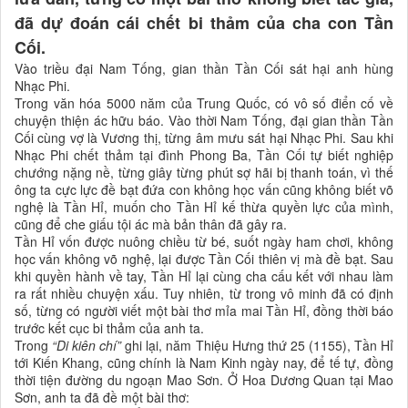
đã dự đoán cái chết bi thảm của cha con Tần
Cối.
Vào triều đại Nam Tống, gian thần Tần Cối sát hại anh hùng
Nhạc Phi.
Trong văn hóa 5000 năm của Trung Quốc, có vô số điển cố về
chuyện thiện ác hữu báo. Vào thời Nam Tống, đại gian thần Tần
Cối cùng vợ là Vương thị, từng âm mưu sát hại Nhạc Phi. Sau khi
Nhạc Phi chết thảm tại đình Phong Ba, Tần Cối tự biết nghiệp
chướng nặng nề, từng giây từng phút sợ hãi bị thanh toán, vì thế
ông ta cực lực đề bạt đứa con không học vấn cũng không biết võ
nghệ là Tần Hỉ, muốn cho Tần Hỉ kế thừa quyền lực của mình,
cũng để che giấu tội ác mà bản thân đã gây ra.
Tần Hỉ vốn được nuông chiều từ bé, suốt ngày ham chơi, không
học vấn không võ nghệ, lại được Tần Cối thiên vị mà đề bạt. Sau
khi quyền hành về tay, Tần Hỉ lại cùng cha cấu kết với nhau làm
ra rất nhiều chuyện xấu. Tuy nhiên, từ trong vô minh đã có định
số, từng có người viết một bài thơ mỉa mai Tần Hỉ, đồng thời báo
trước kết cục bi thảm của anh ta.
Trong
“Di kiên chí”
ghi lại, năm Thiệu Hưng thứ 25 (1155), Tần Hỉ
tới Kiến Khang, cũng chính là Nam Kinh ngày nay, để tế tự, đồng
thời tiện đường du ngoạn Mao Sơn. Ở Hoa Dương Quan tại Mao
Sơn, anh ta đã đề một bài thơ: