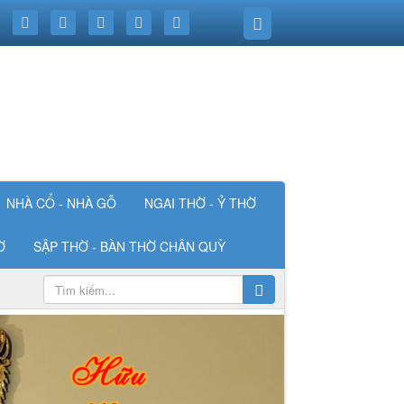
NHÀ CỔ - NHÀ GỖ
NGAI THỜ - Ỷ THỜ
Ờ
SẬP THỜ - BÀN THỜ CHÂN QUỲ