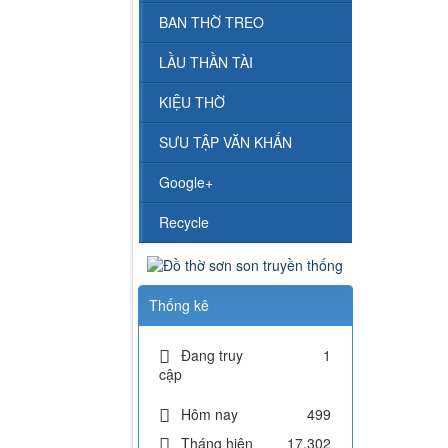
BAN THỜ TREO
LẦU THẦN TÀI
KIỆU THỜ
SƯU TẬP VĂN KHẤN
Google+
Recycle
Thống kê
Đang truy
1
cập
Hôm nay
499
Tháng hiện
17,302