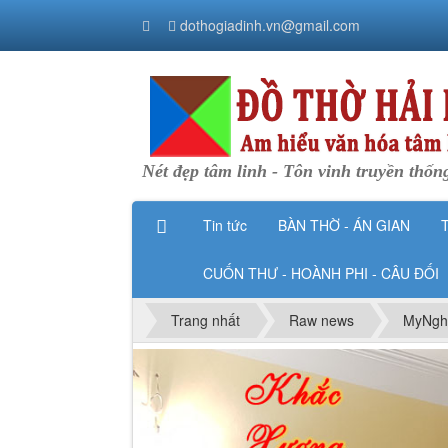
dothogiadinh.vn@gmail.com
Nét đẹp tâm linh - Tôn vinh truyền thốn
Tin tức
BÀN THỜ - ÁN GIAN
CUỐN THƯ - HOÀNH PHI - CÂU ĐỐI
Trang nhất
Raw news
MyNgh