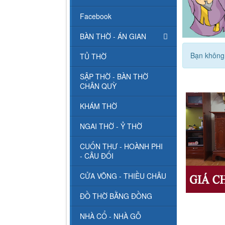
Facebook
BÀN THỜ - ÁN GIAN
Bạn không 
TỦ THỜ
SẬP THỜ - BÀN THỜ
CHÂN QUỲ
KHÁM THỜ
NGAI THỜ - Ỷ THỜ
CUỐN THƯ - HOÀNH PHI
- CÂU ĐỐI
CỬA VÕNG - THIỀU CHÂU
ĐỒ THỜ BẰNG ĐỒNG
NHÀ CỔ - NHÀ GỖ