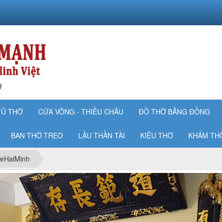
g
TỦ THỜ
CỬA VÕNG - THIỀU CHÂU
ĐỒ THỜ BẰNG ĐỒNG
BAN THỜ TREO
LẦU THẦN TÀI
KIỆU THỜ
KHÁM TH
eHaiMinh