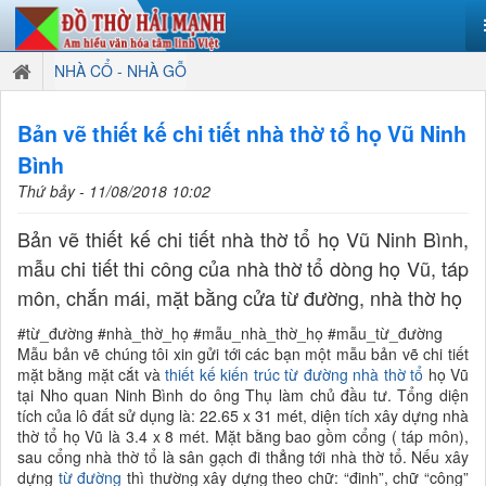
NHÀ CỔ - NHÀ GỖ
Bản vẽ thiết kế chi tiết nhà thờ tổ họ Vũ Ninh
Bình
Thứ bảy - 11/08/2018 10:02
Bản vẽ thiết kế chi tiết nhà thờ tổ họ Vũ Ninh Bình,
mẫu chi tiết thi công của nhà thờ tổ dòng họ Vũ, táp
môn, chắn mái, mặt bằng cửa từ đường, nhà thờ họ
#từ_đường #nhà_thờ_họ #mẫu_nhà_thờ_họ #mẫu_từ_đường
Mẫu bản vẽ chúng tôi xin gửi tới các bạn một mẫu bản vẽ chi tiết
mặt bằng mặt cắt và
thiết kế kiến trúc
từ đường
nhà thờ tổ
họ Vũ
tại Nho quan Ninh Bình do ông Thụ làm chủ đầu tư. Tổng diện
tích của lô đất sử dụng là: 22.65 x 31 mét, diện tích xây dựng nhà
thờ tổ họ Vũ là 3.4 x 8 mét. Mặt bằng bao gồm cổng ( táp môn),
sau cổng nhà thờ tổ là sân gạch đi thẳng tới nhà thờ tổ. Nếu xây
dựng
từ đường
thì thường xây dựng theo chữ: “đinh”, chữ “công”