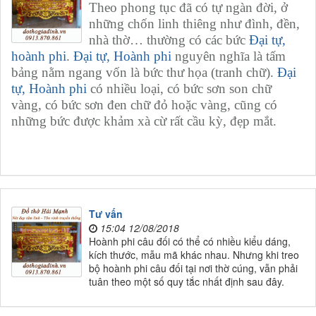
Theo phong tục đã có tự ngàn đời, ở
những chốn linh thiêng như đình, đền,
nhà thờ… thường có các bức
Đại tự,
hoành phi
.
Đại tự, Hoành phi
nguyên nghĩa là tấm
bảng nằm ngang vốn là bức thư họa (tranh chữ).
Đại
tự, Hoành phi
có nhiều loại, có bức sơn son chữ
vàng, có bức sơn đen chữ đỏ hoặc vàng, cũng có
những bức được khảm xà cừ rất cầu kỳ, đẹp mắt.
Tư vấn
15:04 12/08/2018
Hoành phi câu đối có thể có nhiều kiểu dáng,
kích thước, mẫu mã khác nhau. Nhưng khi treo
bộ hoành phi câu đối tại nơi thờ cúng, vẫn phải
tuân theo một số quy tắc nhất định sau đây.