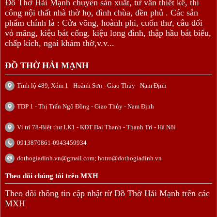
Đồ Thờ Hải Mạnh chuyên sản xuất, tư vấn thiết kế, thi
công nội thất nhà thờ họ, đình chùa, đền phủ . Các sản
phẩm chính là : Cửa võng, hoành phi, cuốn thư, câu đối
vỏ măng, kiệu bát cống, kiệu long đình, thập hầu bát biểu,
chấp kích, ngai khám thờ,v.v...
ĐỒ THỜ HẢI MẠNH
Tỉnh lộ 489, Xóm 1 - Hoành Sơn - Giao Thủy - Nam Định
TDP 1 - Thị Trấn Ngô Đồng - Giao Thủy - Nam Định
Vị trí 78-Biệt thự LK1 - KĐT Đại Thanh - Thanh Trì - Hà Nội
0913870861-0943459934
dothogiadinh.vn@gmail.com; hotro@dothogiadinh.vn
Theo dõi chúng tôi trên MXH
Theo dõi thông tin cập nhật từ Đồ Thờ Hải Mạnh trên các
MXH