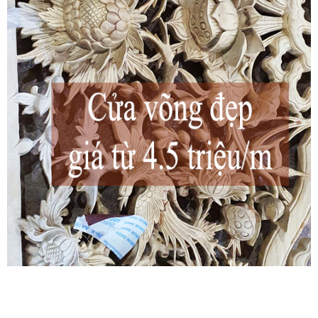
Bài vị
là một cái thẻ làm bằng gỗ (gỗ dổi, gỗ vàng tâm, gỗ mít, gỗ
tràm...) dùng để đề tên người đã khuất tương đồng như di ảnh,
còn được gọi là
thần chủ
.
Bài vị thường được đặt trên ngai hoặc trong khám. Phía trên của
bài vị
là một ván gỗ kết hình lá sòi hoặc hình tròn, bổ sung bằng
cách viền ngoài mép là những vây răng cưa (kiểu vây rồng), mặt
thân có nhiều lớp trang trí bổ dọc, cân xứng hai bên, ôm lấy một
mặt phẳng chính, hình chữ nhật dài, ở giữa để ghi chữ như kiểu
câu đối.
Nội dung ghi trên bài vị (viết bằng chữ Hán Nôm theo chiều dọc
từ trên xuống, từ phải qua trái):
+ Hàng chính giữa nêu: Vai vế của người được làm bài vị
+ Hàng bên trái (từ trong nhìn ra) ghi ngày, tháng, năm sinh.
+ Hàng bên phải (từ trong nhìn ra) ghi ngày, tháng, năm mất.
+ Cuối cùng là 3 chữ “chi Linh vị”, cũng có khi ghi “Thần
chủ” hoặc “Linh vị”.
Số chữ viết trên bài vị phải chia hết cho 4, hoặc chia cho 4 còn dư
3 (không được dư 1 hoặc dư 2) theo cách đếm tuần tự 4 chữ: Quỷ
– Khốc – Linh – Thính; nếu là người nam thì phải vào chữ Linh
(dư 3), người nữ phải vào chữ Thính (chia hết) là được.
Kích thước bài vị được làm theo các cung số đẹp trên thước Lỗ
Ban và có tỉ lệ cân đối.