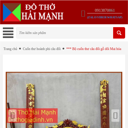
0913870
861
(ZALO\VIBER\WHATSAP)
Trang chủ
Cuốn thư hoành phi câu đối
*** Bộ cuốn thư câu đối gỗ dổi Mai hóa