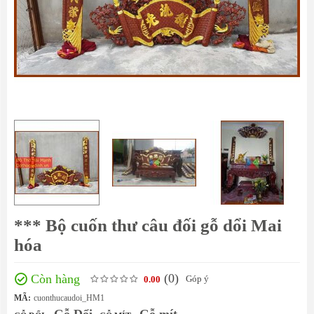
*** Bộ cuốn thư câu đối gỗ dổi Mai
hóa
(0
)
Còn hàng
Góp ý
0.00
MÃ:
cuonthucaudoi_HM1