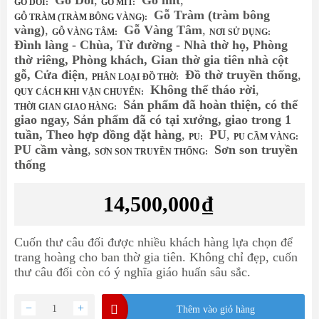
Gỗ Dổi
,
Gỗ mít
,
GỖ DỔI:
GỖ MÍT:
Gỗ Tràm (tràm bông
GỖ TRÀM (TRÀM BÔNG VÀNG):
vàng)
,
Gỗ Vàng Tâm
,
GỖ VÀNG TÂM:
NƠI SỬ DỤNG:
Đình làng - Chùa, Từ đường - Nhà thờ họ, Phòng
thờ riêng, Phòng khách, Gian thờ gia tiên nhà cột
gỗ, Cửa điện
,
Đồ thờ truyền thống
,
PHÂN LOẠI ĐỒ THỜ:
Không thể tháo rời
,
QUY CÁCH KHI VẬN CHUYỂN:
Sản phẩm đã hoàn thiện, có thể
THỜI GIAN GIAO HÀNG:
giao ngay, Sản phẩm đã có tại xưởng, giao trong 1
tuần, Theo hợp đồng đặt hàng
,
PU
,
PU:
PU CẦM VÀNG:
PU cầm vàng
,
Sơn son truyền
SƠN SON TRUYỀN THỐNG:
thống
14,500,000
₫
Cuốn thư câu đối được nhiều khách hàng lựa chọn để
trang hoàng cho ban thờ gia tiên. Không chỉ đẹp, cuốn
thư câu đối còn có ý nghĩa giáo huấn sâu sắc.
−
+
Thêm vào giỏ hàng