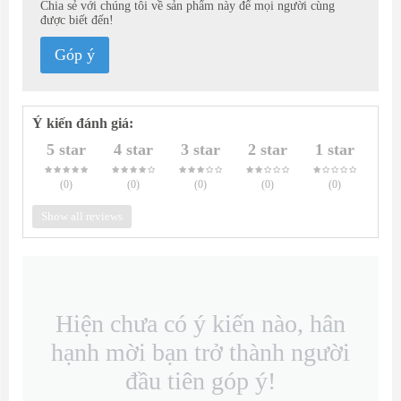
Chia sẻ với chúng tôi về sản phẩm này để mọi người cùng
được biết đến!
Góp ý
Ý kiến đánh giá:
5 star
4 star
3 star
2 star
1 star
(0
)
(0
)
(0
)
(0
)
(0
)
Show all reviews
Hiện chưa có ý kiến nào, hân
hạnh mời bạn trở thành người
đầu tiên góp ý!