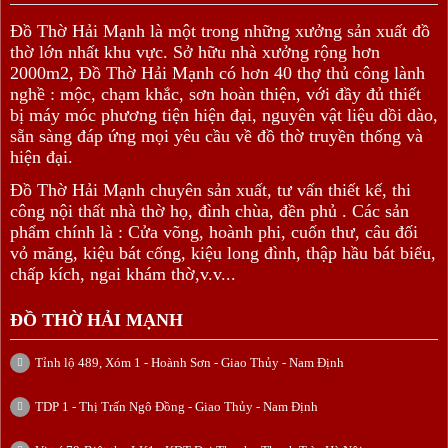
Đồ Thờ Hải Mạnh là một trong những xưởng sản xuất đồ
thờ lớn nhất khu vực. Sở hữu nhà xưởng rộng hơn
2000m2, Đồ Thờ Hải Mạnh có hơn 40 thợ thủ công lành
nghề : mộc, chạm khắc, sơn hoàn thiện, với đầy đủ thiết
bị máy móc phương tiện hiện đại, nguyên vật liệu dồi dào,
sẵn sàng đáp ứng mọi yêu cầu về đồ thờ truyền thống và
hiện đại.
Đồ Thờ Hải Mạnh chuyên sản xuất, tư vấn thiết kế, thi
công nội thất nhà thờ họ, đình chùa, đền phủ . Các sản
phẩm chính là : Cửa võng, hoành phi, cuốn thư, câu đối
vỏ măng, kiệu bát cống, kiệu long đình, thập hầu bát biểu,
chấp kích, ngai khám thờ,v.v...
ĐỒ THỜ HẢI MẠNH
Tỉnh lộ 489, Xóm 1 - Hoành Sơn - Giao Thủy - Nam Định
TDP 1 - Thị Trấn Ngô Đồng - Giao Thủy - Nam Định