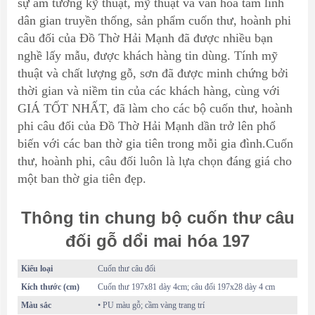
sự am tường kỹ thuật, mỹ thuật và văn hóa tâm linh
dân gian truyền thống, sản phẩm cuốn thư, hoành phi
câu đối của Đồ Thờ Hải Mạnh đã được nhiều bạn
nghề lấy mẫu, được khách hàng tin dùng. Tính mỹ
thuật và chất lượng gỗ, sơn đã được minh chứng bởi
thời gian và niềm tin của các khách hàng, cùng với
GIÁ TỐT NHẤT, đã làm cho các bộ cuốn thư, hoành
phi câu đối của Đồ Thờ Hải Mạnh dần trở lên phổ
biến với các ban thờ gia tiên trong mỗi gia đình.Cuốn
thư, hoành phi, câu đối luôn là lựa chọn đáng giá cho
một ban thờ gia tiên đẹp.
Thông tin chung bộ cuốn thư câu
đối gỗ dổi mai hóa 197
Kiểu loại
Cuốn thư câu đối
Kích thước (cm)
Cuốn thư 197x81 dày 4cm; câu đối 197x28 dày 4 cm
Màu sắc
• PU màu gỗ; cầm vàng trang trí