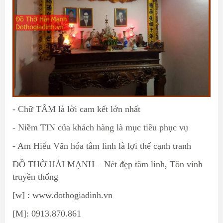
- Chữ TÂM là lời cam kết lớn nhất
- Niềm TIN của khách hàng là mục tiêu phục vụ
- Am Hiểu Văn hóa tâm linh là lợi thế cạnh tranh
ĐỒ THỜ HẢI MẠNH – Nét đẹp tâm linh, Tôn vinh
truyền thống
[w] :
www.dothogiadinh.vn
[M]: 0913.870.861