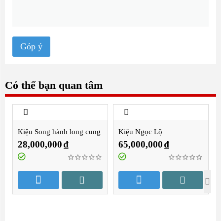
Góp ý
Có thể bạn quan tâm
Kiệu Song hành long cung
Kiệu Ngọc Lộ
2m8
28,000,000
₫
65,000,000
₫