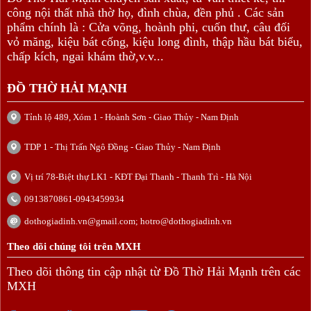
công nội thất nhà thờ họ, đình chùa, đền phủ . Các sản
phẩm chính là : Cửa võng, hoành phi, cuốn thư, câu đối
vỏ măng, kiệu bát cống, kiệu long đình, thập hầu bát biểu,
chấp kích, ngai khám thờ,v.v...
ĐỒ THỜ HẢI MẠNH
Tỉnh lộ 489, Xóm 1 - Hoành Sơn - Giao Thủy - Nam Định
TDP 1 - Thị Trấn Ngô Đồng - Giao Thủy - Nam Định
Vị trí 78-Biệt thự LK1 - KĐT Đại Thanh - Thanh Trì - Hà Nội
0913870861-0943459934
dothogiadinh.vn@gmail.com; hotro@dothogiadinh.vn
Theo dõi chúng tôi trên MXH
Theo dõi thông tin cập nhật từ Đồ Thờ Hải Mạnh trên các
MXH