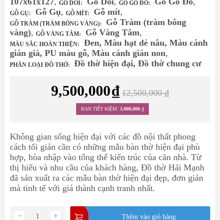
107x61x127
,
Gỗ Dổi
,
Gỗ Gõ Đỏ
,
GỖ DỔI:
GỖ GÕ ĐỎ:
Gỗ Gụ
,
Gỗ mít
,
GỖ GỤ:
GỖ MÍT:
Gỗ Tràm (tràm bông
GỖ TRÀM (TRÀM BÔNG VÀNG):
vàng)
,
Gỗ Vàng Tâm
,
GỖ VÀNG TÂM:
Đen, Màu hạt dẻ nâu, Màu cánh
MÀU SẮC HOÀN THIỆN:
gián già, PU màu gỗ, Màu cánh gián non
,
Đồ thờ hiện đại, Đồ thờ chung cư
PHÂN LOẠI ĐỒ THỜ:
9,500,000
₫
12,500,000
₫
BẠN TIẾT KIỆM:
3,000,000
₫
Không gian sống hiện đại với các đồ nội thất phong
cách tối giản cần có những
mẫu bàn thờ hiện đại
phù
hợp, hòa nhập vào tổng thể kiến trúc của căn nhà. Từ
thị hiếu và nhu cầu của khách hàng, Đồ thờ Hải Mạnh
đã sản xuất ra các mẫu bàn thờ hiện đại đẹp, đơn giản
mà tinh tế với giá thành cạnh tranh nhất.
−
+
Thêm vào giỏ hàng