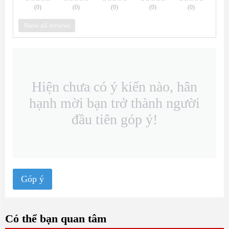
(0
)
(0
)
(0
)
(0
)
(0
)
Show all reviews
Hiện chưa có ý kiến nào, hân
hạnh mời bạn trở thành người
đầu tiên góp ý!
Góp ý
Có thể bạn quan tâm