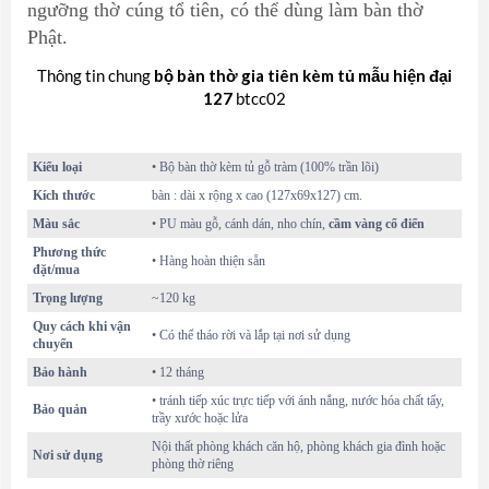
ngưỡng thờ cúng tổ tiên
, có thể dùng làm bàn thờ
Phật.
Thông tin chung
bộ bàn thờ gia tiên kèm tủ mẫu hiện đại
127
btcc02
Kiểu loại
• Bộ bàn thờ kèm tủ gỗ tràm (100% trần lõi)
Kích thước
bàn : dài x rộng x cao (127x69x127) cm.
Màu sắc
• PU màu gỗ, cánh dán, nho chín,
cầm vàng cổ điển
Phương thức
• Hàng hoàn thiện sẵn
đặt/mua
Trọng lượng
~120 kg
Quy cách khi vận
• Có thể tháo rời và lắp tại nơi sử dụng
chuyển
Bảo hành
• 12 tháng
• tránh tiếp xúc trực tiếp với ánh nắng, nước hóa chất tẩy,
Bảo quản
trầy xước hoặc lửa
Nội thất phòng khách căn hộ, phòng khách gia đình hoặc
Nơi sử dụng
phòng thờ riêng