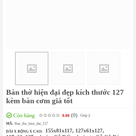
Bàn thờ hiện đại đẹp kích thước 127
kèm bàn cơm giá tốt
(0
)
Còn hàng
Góp ý
0.00
MÃ:
Ban_tho_hien_dai_127
155x81x117, 127x61x127,
DÀI X RỘNG X CAO: