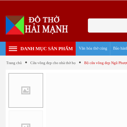
DANH MỤC SẢN PHẨM
Văn hóa thờ cúng
Bảo hàn
Trang chủ
Cửa võng đẹp cho nhà thờ họ
Bộ cửa võng đẹp Ngũ Phư