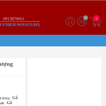
0913870
861
0
0
O\VIBER\WHATSAP)
hượng
Gỗ
VÀNG):
Gỗ
ÂM: