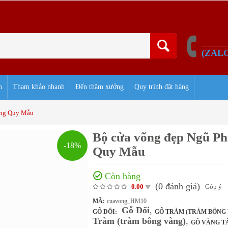
(ZAL
h
Tham khảo nhanh
Đến thăm xưởng
Quy trình đặt hàng
ợng Quy Mẫu
Bộ cửa võng đẹp Ngũ P
-18%
Quy Mẫu
Còn hàng
(0
đánh giá
)
Góp ý
0.00
MÃ:
cuavong_HM10
Gỗ Dổi
,
GỖ DỔI:
GỖ TRÀM (TRÀM BÔNG 
Tràm (tràm bông vàng)
,
GỖ VÀNG T