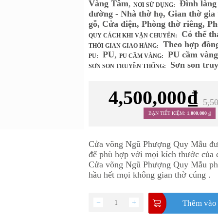
Vàng Tâm
,
Đình làng
NƠI SỬ DỤNG:
đường - Nhà thờ họ, Gian thờ gia 
gỗ, Cửa điện, Phòng thờ riêng, P
Có thể th
QUY CÁCH KHI VẬN CHUYỂN:
Theo hợp đồng
THỜI GIAN GIAO HÀNG:
PU
,
PU cầm vàng
PU:
PU CẦM VÀNG:
Sơn son truy
SƠN SON TRUYỀN THỐNG:
4,500,000
₫
5,5
BẠN TIẾT KIỆM:
1,000,000
₫
Cửa võng Ngũ Phượng Quy Mẫu đượ
để phù hợp với mọi kích thước của 
Cửa võng Ngũ Phượng Quy Mẫu ph
hầu hết mọi không gian thờ cúng .
−
+
Thêm vào 