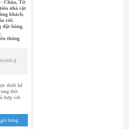
 - Chùa, Từ
tiên nhà cột
hòng khách
,
áo rời
,
 đặt hàng
,
,
ền thống
00,000
₫
c thiết kế
cung thờ.
ù hợp với
giỏ hàng