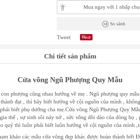
Mua ngay với 1 nhấp chu
So sánh
Tweet
Chi tiết sản phẩm
Cửa võng Ngũ Phượng Quy Mẫu
on phượng cũng nhau hướng về mẹ . Ngũ phượng quy mẫu là m
, thành đạt , thì hãy biết hướng về cội nguồn của mình , khô
c phải biết phụ dưỡng cha mẹ.Cửa võng Ngũ Phượng Quy Mẫu hi
 thế , sự sinh sôi nảy nở , sức sống dồi dào của dòng họ , g
 quý thì luôn phải biết luôn hướng về cội nguồn của mình ,
tham khảo các mẫu cửa võng đẹp khác được hoàn thành bởi 