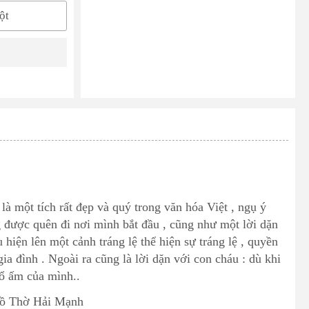
ột
ột tích rất đẹp và quý trong văn hóa Việt , ngụ ý
ng được quên đi nơi mình bắt đầu , cũng như một lời dặn
ện lên một cảnh tráng lệ thể hiện sự tráng lệ , quyền
ia đình . Ngoài ra cũng là lời dặn với con cháu : dù khi
tổ ấm của mình..
Đồ Thờ Hải Mạnh