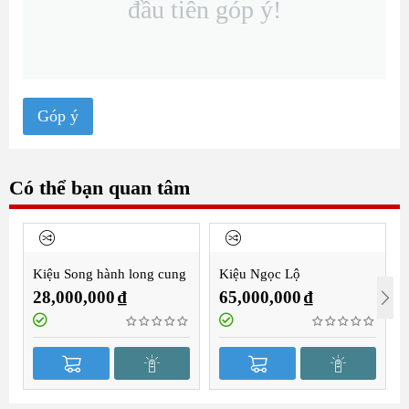
đầu tiên góp ý!
Góp ý
Có thể bạn quan tâm
Kiệu Song hành long cung
Kiệu Ngọc Lộ
2m8
28,000,000
₫
65,000,000
₫