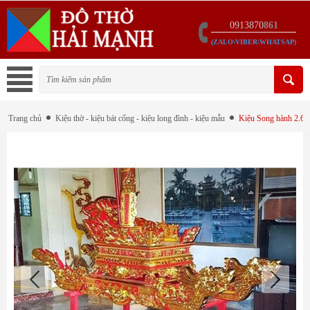
0913870
861
(ZALO\VIBER\WHATSAP)
Trang chủ
Kiệu thờ - kiệu bát cống - kiệu long đình - kiệu mẫu
Kiệu Song hành 2.6m