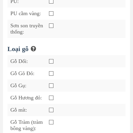
PU:
PU cầm vàng:
Sơn son truyền
thống:
Loại gỗ
Gỗ Dổi:
Gỗ Gõ Đỏ:
Gỗ Gụ:
Gỗ Hương đỏ:
Gỗ mít:
Gỗ Tràm (tràm
bông vàng):