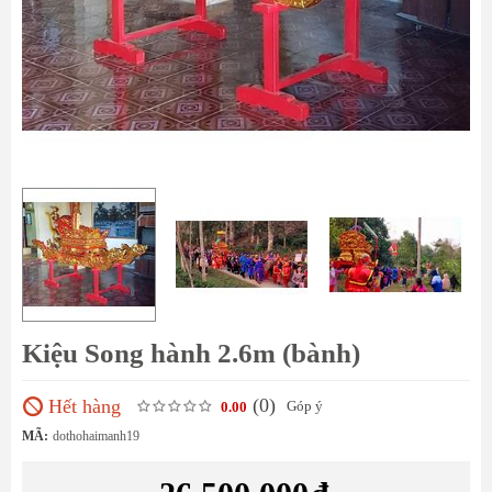
Kiệu Song hành 2.6m (bành)
(0
)
Hết hàng
Góp ý
0.00
MÃ:
dothohaimanh19