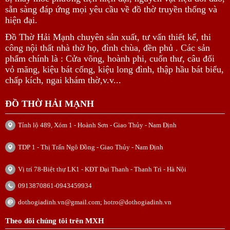
sẵn sàng đáp ứng mọi yêu cầu về đồ thờ truyền thống và
hiện đại.
Đồ Thờ Hải Mạnh chuyên sản xuất, tư vấn thiết kế, thi
công nội thất nhà thờ họ, đình chùa, đền phủ . Các sản
phẩm chính là : Cửa võng, hoành phi, cuốn thư, câu đối
vỏ măng, kiệu bát cống, kiệu long đình, thập hầu bát biểu,
chấp kích, ngai khám thờ,v.v...
ĐỒ THỜ HẢI MẠNH
Tỉnh lộ 489, Xóm 1 - Hoành Sơn - Giao Thủy - Nam Định
TDP 1 - Thị Trấn Ngô Đồng - Giao Thủy - Nam Định
Vị trí 78-Biệt thự LK1 - KĐT Đại Thanh - Thanh Trì - Hà Nội
0913870861-0943459934
dothogiadinh.vn@gmail.com; hotro@dothogiadinh.vn
Theo dõi chúng tôi trên MXH