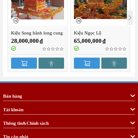
Kiệu Song hành long cung
Kiệu Ngọc Lộ
2m8
28,000,000
₫
65,000,000
₫
Bán hàng
Tài khoản
Thông tin&Chính sách
Tin cập nhật