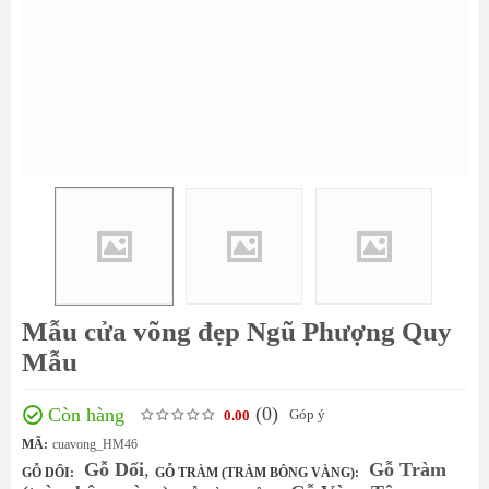
Mẫu cửa võng đẹp Ngũ Phượng Quy
Mẫu
(0
)
Còn hàng
Góp ý
0.00
MÃ:
cuavong_HM46
Gỗ Dổi
,
Gỗ Tràm
GỖ DỔI:
GỖ TRÀM (TRÀM BÔNG VÀNG):