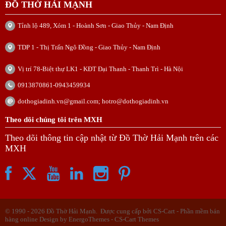
ĐỒ THỜ HẢI MẠNH
Tỉnh lộ 489, Xóm 1 - Hoành Sơn - Giao Thủy - Nam Định
TDP 1 - Thị Trấn Ngô Đồng - Giao Thủy - Nam Định
Vị trí 78-Biệt thự LK1 - KĐT Đại Thanh - Thanh Trì - Hà Nội
0913870861-0943459934
dothogiadinh.vn@gmail.com; hotro@dothogiadinh.vn
Theo dõi chúng tôi trên MXH
Theo dõi thông tin cập nhật từ Đồ Thờ Hải Mạnh trên các
MXH
© 1990 - 2026 Đồ Thờ Hải Mạnh. Được cung cấp bởi
CS-Cart - Phần mềm bán
hàng online
Design by EnergoThemes -
CS-Cart Themes