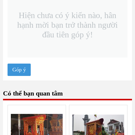
Hiện chưa có ý kiến nào, hân
hạnh mời bạn trở thành người
đầu tiên góp ý!
Góp ý
Có thể bạn quan tâm