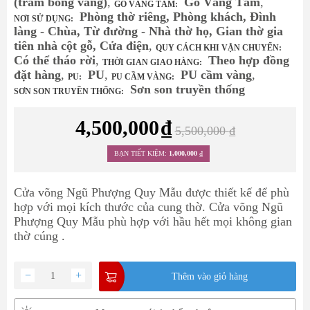
(tràm bông vàng)
,
Gỗ Vàng Tâm
,
GỖ VÀNG TÂM:
Phòng thờ riêng, Phòng khách, Đình
NƠI SỬ DỤNG:
làng - Chùa, Từ đường - Nhà thờ họ, Gian thờ gia
tiên nhà cột gỗ, Cửa điện
,
QUY CÁCH KHI VẬN CHUYỂN:
Có thể tháo rời
,
Theo hợp đồng
THỜI GIAN GIAO HÀNG:
đặt hàng
,
PU
,
PU cầm vàng
,
PU:
PU CẦM VÀNG:
Sơn son truyền thống
SƠN SON TRUYỀN THỐNG:
4,500,000
₫
5,500,000
₫
BẠN TIẾT KIỆM:
1,000,000
₫
Cửa võng Ngũ Phượng Quy Mẫu được thiết kế để phù
hợp với mọi kích thước của cung thờ. Cửa võng Ngũ
Phượng Quy Mẫu phù hợp với hầu hết mọi không gian
thờ cúng .
−
+
Thêm vào giỏ hàng