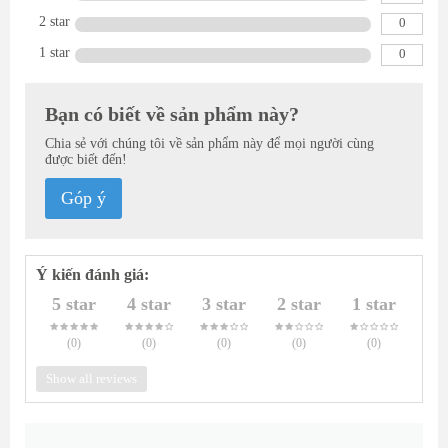
2 star
0
1 star
0
Bạn có biết về sản phẩm này?
Chia sẻ với chúng tôi về sản phẩm này để mọi người cùng
được biết đến!
Góp ý
Ý kiến đánh giá:
5 star
4 star
3 star
2 star
1 star
(0
)
(0
)
(0
)
(0
)
(0
)
Show all reviews