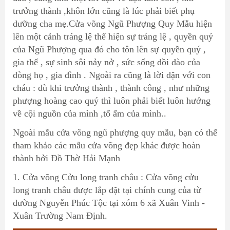
trưởng thành ,khôn lớn cũng là lúc phải biết phụ
dưỡng cha mẹ.Cửa võng Ngũ Phượng Quy Mẫu hiện
lên một cảnh tráng lệ thể hiện sự tráng lệ , quyền quý
của Ngũ Phượng qua đó cho tôn lên sự quyền quý ,
gia thế , sự sinh sôi nảy nở , sức sống dồi dào của
dòng họ , gia đình . Ngoài ra cũng là lời dặn với con
cháu : dù khi trưởng thành , thành công , như những
phượng hoàng cao quý thì luôn phải biết luôn hướng
về cội nguồn của mình ,tổ ấm của mình..
Ngoài mẫu cửa võng ngũ phượng quy mẫu, bạn có thể
tham khảo các mẫu cửa võng đẹp khác được hoàn
thành bởi Đồ Thờ Hải Mạnh
1. Cửa võng Cửu long tranh châu : Cửa võng cửu
long tranh châu được lắp đặt tại chính cung của từ
đường Nguyễn Phúc Tộc tại xóm 6 xã Xuân Vinh -
Xuân Trường Nam Định.