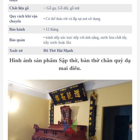
thiện
Chất liệu gỗ
~ Gỗ gụ, Gỗ dổi, gỗ mít
Quy cách khi vận
• Có thể tháo rời và lắp tại nơi sử dụng
chuyển
Bảo hành
• 12 tháng
• tránh tiếp xúc trực tiếp với ánh nắng, nước hóa chất tẩy,
Bảo quản
trầy xước hoặc lửa
Xuất xứ
Đồ Thờ Hải Mạnh
Hình ảnh sản phẩm Sập thờ, bàn thờ chân quỳ dạ
mai điểu.