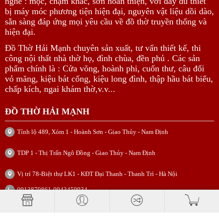
nghề : mộc, chạm khắc, sơn hoàn thiện, với đầy đủ thiết
bị máy móc phương tiện hiện đại, nguyên vật liệu dồi dào,
sẵn sàng đáp ứng mọi yêu cầu về đồ thờ truyền thống và
hiện đại.
Đồ Thờ Hải Mạnh chuyên sản xuất, tư vấn thiết kế, thi
công nội thất nhà thờ họ, đình chùa, đền phủ . Các sản
phẩm chính là : Cửa võng, hoành phi, cuốn thư, câu đối
vỏ măng, kiệu bát cống, kiệu long đình, thập hầu bát biểu,
chấp kích, ngai khám thờ,v.v...
ĐỒ THỜ HẢI MẠNH
Tỉnh lộ 489, Xóm 1 - Hoành Sơn - Giao Thủy - Nam Định
TDP 1 - Thị Trấn Ngô Đồng - Giao Thủy - Nam Định
Vị trí 78-Biệt thự LK1 - KĐT Đại Thanh - Thanh Trì - Hà Nội
0913870861-0943459934
dothogiadinh.vn@gmail.com; hotro@dothogiadinh.vn