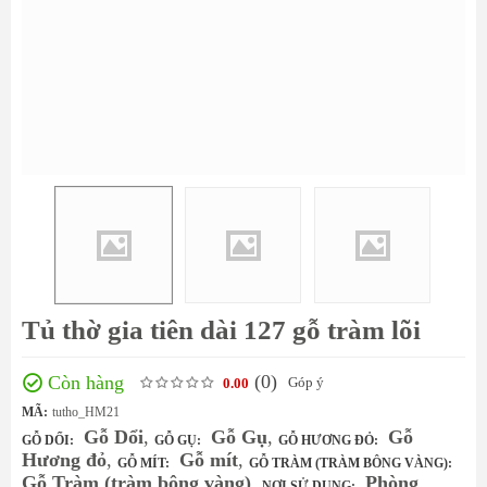
Tủ thờ gia tiên dài 127 gỗ tràm lõi
(0
)
Còn hàng
Góp ý
0.00
MÃ:
tutho_HM21
Gỗ Dổi
,
Gỗ Gụ
,
Gỗ
GỖ DỔI:
GỖ GỤ:
GỖ HƯƠNG ĐỎ:
Hương đỏ
,
Gỗ mít
,
GỖ MÍT:
GỖ TRÀM (TRÀM BÔNG VÀNG):
Gỗ Tràm (tràm bông vàng)
,
Phòng
NƠI SỬ DỤNG: