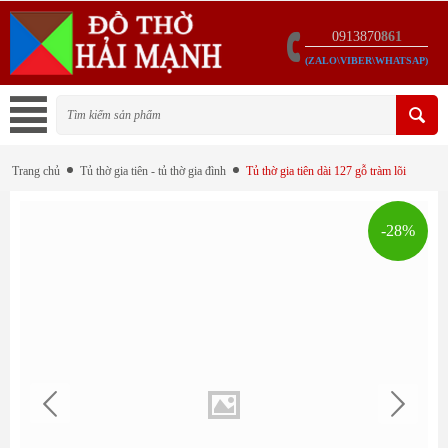
0913870
861
(ZALO\VIBER\WHATSAP)
Trang chủ
Tủ thờ gia tiên - tủ thờ gia đình
Tủ thờ gia tiên dài 127 gỗ tràm lõi
-28%