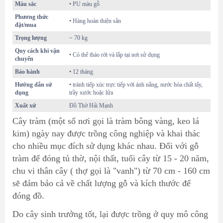
Màu sắc
• PU màu gỗ
Phương thức
• Hàng hoàn thiện sẵn
đặt/mua
Trọng lượng
~ 70 kg
Quy cách khi vận
• Có thể tháo rời và lắp tại nơi sử dụng
chuyển
Bảo hành
• 12 tháng
Hướng dẫn sử
• tránh tiếp xúc trực tiếp với ánh nắng, nước hóa chất tẩy,
dụng
trầy xước hoặc lửa
Xuất xứ
Đồ Thờ Hải Mạnh
Cây tràm (một số nơi gọi là tràm bông vàng, keo lá
kim) ngày nay được trồng công nghiệp và khai thác
cho nhiều mục đích sử dụng khác nhau. Đối với
gỗ
tràm
để đóng tủ thờ, nội thất, tuổi cây từ 15 - 20 năm,
chu vi thân cây ( thợ gọi là "vanh") từ 70 cm - 160 cm
sẽ đảm bảo cả về chất lượng gỗ và kích thước để
đóng đồ.
Do cây sinh trưởng tốt, lại được trồng ở quy mô công