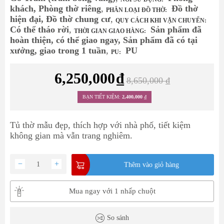
khách, Phòng thờ riêng
,
Đồ thờ
PHÂN LOẠI ĐỒ THỜ:
hiện đại, Đồ thờ chung cư
,
QUY CÁCH KHI VẬN CHUYỂN:
Có thể tháo rời
,
Sản phẩm đã
THỜI GIAN GIAO HÀNG:
hoàn thiện, có thể giao ngay, Sản phẩm đã có tại
xưởng, giao trong 1 tuần
,
PU
PU:
6,250,000
₫
8,650,000
₫
BẠN TIẾT KIỆM:
2,400,000
₫
Tủ thờ mẫu đẹp, thích hợp với nhà phố, tiết kiệm
không gian mà vẫn trang nghiêm.
−
+
Thêm vào giỏ hàng
Mua ngay với 1 nhấp chuột
So sánh