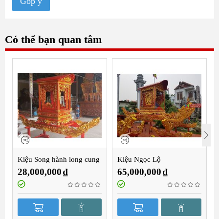
Góp ý
Có thể bạn quan tâm
Kiệu Song hành long cung
Kiệu Ngọc Lộ
2m8
28,000,000
₫
65,000,000
₫