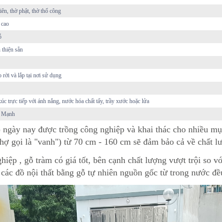
tiên, thờ phật, thờ thổ công
 cao
ỗ
 thiện sẵn
o rời và lắp tại nơi sử dụng
 xúc trực tiếp với ánh nắng, nước hóa chất tẩy, trầy xước hoặc lửa
i Mạnh
) ngày nay được trồng công nghiệp và khai thác cho nhiều mụ
( thợ gọi là "vanh") từ 70 cm - 160 cm sẽ đảm bảo cả về chất 
hiệp , gỗ tràm có giá tốt, bên cạnh chất lượng vượt trội so 
 các
đồ nội thất bằng gỗ tự nhiên
nguồn gốc từ trong nước đều