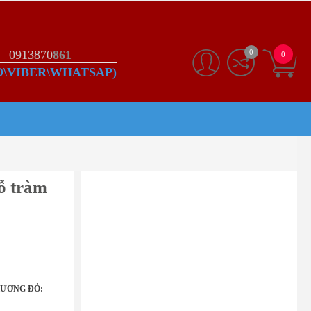
0913870
861
0
0
O\VIBER\WHATSAP)
gỗ tràm
HƯƠNG ĐỎ: