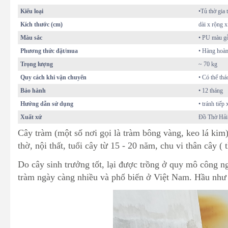
Kiểu loại
•Tủ thờ gia 
Kích thước (cm)
dài x rộng x
Màu sắc
• PU màu g
Phương thức đặt/mua
• Hàng hoàn
Trọng lượng
~ 70 kg
Quy cách khi vận chuyển
• Có thể thá
Bảo hành
• 12 tháng
Hướng dẫn sử dụng
• tránh tiếp
Xuất xứ
Đồ Thờ Hả
Cây tràm (một số nơi gọi là tràm bông vàng, keo lá kim
thờ, nội thất, tuổi cây từ 15 - 20 năm, chu vi thân cây 
Do cây sinh trưởng tốt, lại được trồng ở quy mô công ng
tràm ngày càng nhiều và phổ biến ở Việt Nam. Hầu như