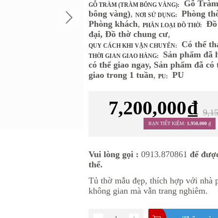
Gỗ Tràm
GỖ TRÀM (TRÀM BÔNG VÀNG):
bông vàng)
,
Phòng thờ
NƠI SỬ DỤNG:
Phòng khách
,
Đồ 
PHÂN LOẠI ĐỒ THỜ:
đại, Đồ thờ chung cư
,
Có thể th
QUY CÁCH KHI VẬN CHUYỂN:
Sản phẩm đã h
THỜI GIAN GIAO HÀNG:
có thể giao ngay, Sản phẩm đã có 
giao trong 1 tuần
,
PU
PU:
7,200,000
₫
9,1
BẠN TIẾT KIỆM:
1,950,000
₫
Vui lòng gọi :
0913.870861
để được
thể.
Tủ thờ mẫu đẹp, thích hợp với nhà p
không gian mà vẫn trang nghiêm.