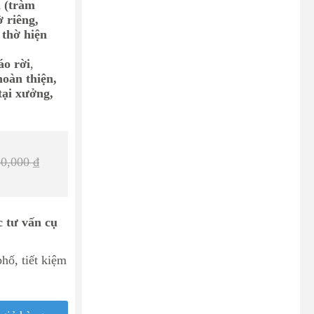
 (tràm
 riêng,
thờ hiện
áo rời
,
oàn thiện,
tại xưởng,
50,000
₫
 tư vấn cụ
hố, tiết kiệm