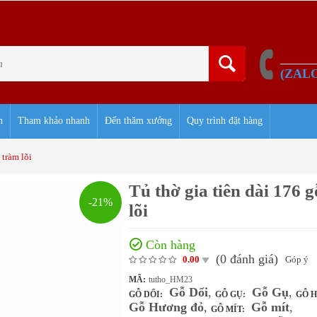
(ZAL
h
Tham khảo nhanh
Đến thăm xưởng
Quy trình đặt hàng
 tràm lõi
Tủ thờ gia tiên dài 176 
-21%
lõi
Còn hàng
(0
đánh giá
)
Góp ý
0.00
MÃ:
tutho_HM23
Gỗ Dổi
,
Gỗ Gụ
,
GỖ DỔI:
GỖ GỤ:
GỖ 
Gỗ Hương đỏ
,
Gỗ mít
,
GỖ MÍT: