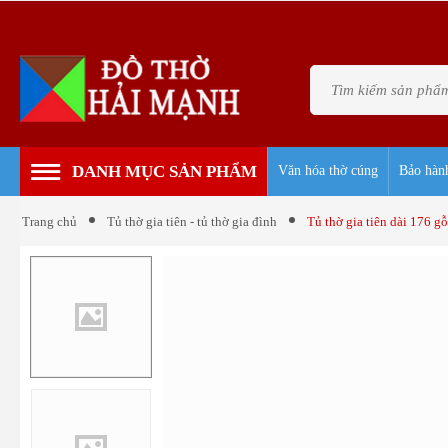
DANH MỤC SẢN PHẨM
Văn hóa thờ cúng
Bảo hàn
Trang chủ
Tủ thờ gia tiên - tủ thờ gia đình
Tủ thờ gia tiên dài 176 gỗ