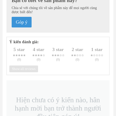
Bạn có biết về sản phẩm này?
Chia sẻ với chúng tôi về sản phẩm này để mọi người cùng
được biết đến!
Góp ý
Ý kiến đánh giá:
5 star
4 star
3 star
2 star
1 star
(0
)
(0
)
(0
)
(0
)
(0
)
Show all reviews
Hiện chưa có ý kiến nào, hân
hạnh mời bạn trở thành người