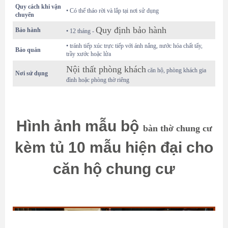
Quy cách khi vận
• Có thể tháo rời và lắp tại nơi sử dụng
chuyển
Quy định bảo hành
Bảo hành
• 12 tháng -
• tránh tiếp xúc trực tiếp với ánh nắng, nước hóa chất tẩy,
Bảo quản
trầy xước hoặc lửa
Nội thất phòng khách
căn hộ, phòng khách gia
Nơi sử dụng
đình hoặc phòng thờ riêng
Hình ảnh mẫu bộ
bàn thờ chung cư
kèm tủ 10 mẫu hiện đại cho
căn hộ chung cư