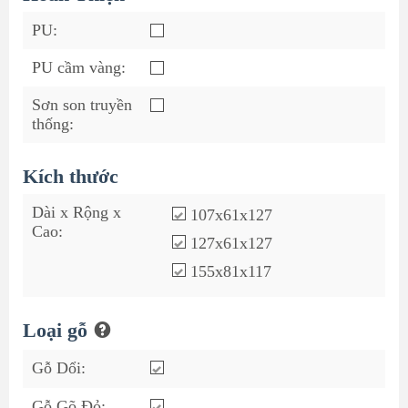
PU:
PU cầm vàng:
Sơn son truyền
thống:
Kích thước
Dài x Rộng x
107x61x127
Cao:
127x61x127
155x81x117
Loại gỗ
Gỗ Dổi:
Gỗ Gõ Đỏ: