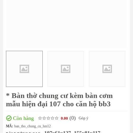
* Bàn thờ chung cư kèm bàn cơm
mẫu hiện đại 107 cho căn hộ bb3
(0
)
Còn hàng
Góp ý
0.00
MÃ:
ban_tho_chung_cu_hm12