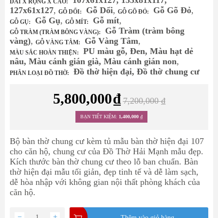
107x61x127, 155x81x117,
DÀI X RỘNG X CAO:
127x61x127
,
Gỗ Dổi
,
Gỗ Gõ Đỏ
,
GỖ DỔI:
GỖ GÕ ĐỎ:
Gỗ Gụ
,
Gỗ mít
,
GỖ GỤ:
GỖ MÍT:
Gỗ Tràm (tràm bông
GỖ TRÀM (TRÀM BÔNG VÀNG):
vàng)
,
Gỗ Vàng Tâm
,
GỖ VÀNG TÂM:
PU màu gỗ, Đen, Màu hạt dẻ
MÀU SẮC HOÀN THIỆN:
nâu, Màu cánh gián già, Màu cánh gián non
,
Đồ thờ hiện đại, Đồ thờ chung cư
PHÂN LOẠI ĐỒ THỜ:
5,800,000
₫
7,200,000
₫
BẠN TIẾT KIỆM:
1,400,000
₫
Bộ
bàn thờ chung cư
kèm tủ mẫu
bàn thờ hiện đại
107
cho căn hộ, chung cư của Đồ Thờ Hải Mạnh mẫu đẹp.
Kích thước
bàn thờ chung cư
theo lỗ ban chuẩn. Bàn
thờ hiện đại mẫu tối giản, đẹp tinh tế và dễ làm sạch,
dễ hòa nhập với không gian nội thất phòng khách của
căn hộ.
−
+
Thêm vào giỏ hàng