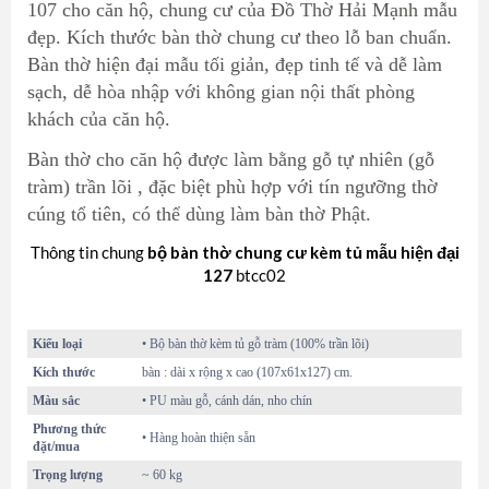
107 cho căn hộ, chung cư của Đồ Thờ Hải Mạnh mẫu
đẹp. Kích thước
bàn thờ chung cư
theo lỗ ban chuẩn.
Bàn thờ hiện đại mẫu tối giản, đẹp tinh tế và dễ làm
sạch, dễ hòa nhập với không gian nội thất phòng
khách của căn hộ.
Bàn thờ cho căn hộ được làm bằng gỗ tự nhiên (
gỗ
tràm
) trần lõi , đặc biệt phù hợp với
tín ngưỡng thờ
cúng tổ tiên
, có thể dùng làm bàn thờ Phật.
Thông tin chung
bộ bàn thờ chung cư kèm tủ mẫu hiện đại
127
btcc02
Kiểu loại
• Bộ bàn thờ kèm tủ gỗ tràm (100% trần lõi)
Kích thước
bàn : dài x rộng x cao (107x61x127) cm.
Màu sắc
• PU màu gỗ, cánh dán, nho chín
Phương thức
• Hàng hoàn thiện sẵn
đặt/mua
Trọng lượng
~ 60 kg