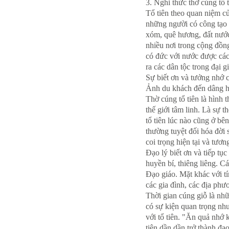
3. Nghi thức thờ cúng tổ 
Tổ tiên theo quan niệm củ
những người có công tạo 
xóm, quê hương, đất nước
nhiều nơi trong cộng đồn
có đức với nước được các
ra các dân tộc trong đại 
Sự biết ơn và tưởng nhớ c
Ảnh du khách đến dâng 
Thờ cúng tổ tiên là hình 
thế giới tâm linh. Là sự 
tổ tiên lúc nào cũng ở bê
thường tuyệt đối hóa đời s
coi trọng hiện tại và tương
Đạo lý biết ơn và tiếp tục
huyền bí, thiêng liêng. C
Đạo giáo. Mặt khác với t
các gia đình, các địa phư
Thời gian cúng giỗ là nhữ
có sự kiện quan trọng như
với tổ tiên. "Ăn quả nhớ
tiên dần dần trở thành đ