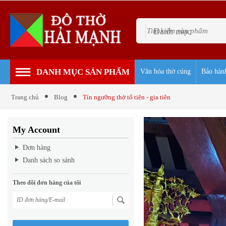
Danh mục
DANH MỤC SẢN PHẨM
Văn hóa thờ cúng
Bảo hàn
Trang chủ
Blog
Tín ngưỡng thờ tổ tiên - gia tiên
My Account
Đơn hàng
Danh sách so sánh
Theo dõi đơn hàng của tôi