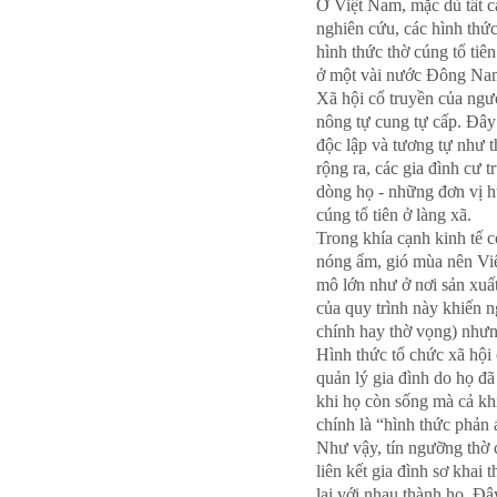
Ở Việt Nam, mặc dù tất c
nghiên cứu, các hình thức
hình thức thờ cúng tổ tiê
ở một vài nước Đông Nam
Xã hội cổ truyền của ngườ
nông tự cung tự cấp. Đây 
độc lập và tương tự như t
rộng ra, các gia đình cư 
dòng họ - những đơn vị hu
cúng tổ tiên ở làng xã.
Trong khía cạnh kinh tế c
nóng ẩm, gió mùa nên Việt
mô lớn như ở nơi sản xuất
của quy trình này khiến n
chính hay thờ vọng) như
Hình thức tổ chức xã hội
quản lý gia đình do họ đã
khi họ còn sống mà cả kh
chính là “hình thức phản
Như vậy, tín ngưỡng thờ c
liên kết gia đình sơ khai
lại với nhau thành họ. Đâ