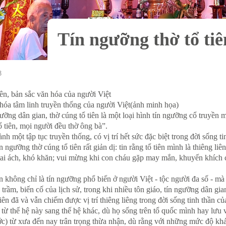
Tín ngưỡng thờ tổ tiên
8
ên, bản sắc văn hóa của người Việt
 hóa tâm linh truyền thống của người Việt(ảnh minh họa)
gưỡng dân gian, thờ cúng tổ tiên là một loại hình tín ngưỡng cổ truyề
 tiên, mọi người đều thờ ông bà”.
ành một tập tục truyền thống, có vị trí hết sức đặc biệt trong đời sống 
 ngưỡng thờ cúng tổ tiên rất giản dị: tin rằng tổ tiên mình là thiêng l
tai ách, khó khăn; vui mừng khi con cháu gặp may mắn, khuyến khích c
ên không chỉ là tín ngưỡng phổ biến ở người Việt - tộc người đa số - 
 trầm, biến cố của lịch sử, trong khi nhiều tôn giáo, tín ngưỡng dân gia
iên đã và vẫn chiếm được vị trí thiêng liêng trong đời sống tinh thần c
n từ thế hệ này sang thế hệ khác, dù họ sống trên tổ quốc mình hay lưu
ớc) từ xưa đến nay trân trọng thừa nhận, dù rằng với những mức độ khác 