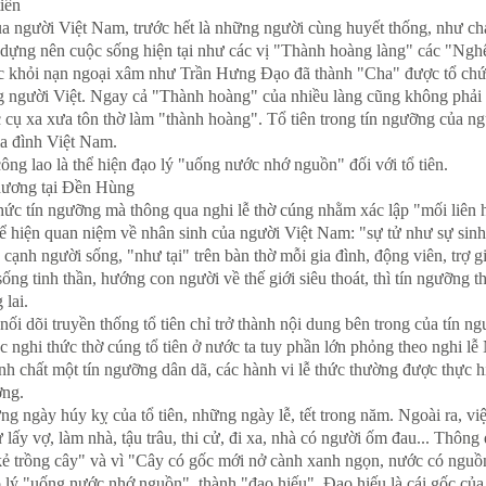
tiên
a người Việt Nam, trước hết là những người cùng huyết thống, như cha, 
dựng nên cuộc sống hiện tại như các vị "Thành hoàng làng" các "Nghệ 
 khỏi nạn ngoại xâm như Trần Hưng Đạo đã thành "Cha" được tổ chức 
g người Việt. Ngay cả "Thành hoàng" của nhiều làng cũng không phải l
 cụ xa xưa tôn thờ làm "thành hoàng". Tổ tiên trong tín ngưỡng của 
gia đình Việt Nam.
ông lao là thể hiện đạo lý "uống nước nhớ nguồn" đối với tổ tiên.
hương tại Đền Hùng
thức tín ngưỡng mà thông qua nghi lễ thờ cúng nhằm xác lập "mối liên h
thể hiện quan niệm về nhân sinh của người Việt Nam: "sự tử như sự sinh
n cạnh người sống, "như tại" trên bàn thờ mỗi gia đình, động viên, tr
ống tinh thần, hướng con người về thế giới siêu thoát, thì tín ngưỡng t
 lai.
 nối dõi truyền thống tổ tiên chỉ trở thành nội dung bên trong của tín 
ác nghi thức thờ cúng tổ tiên ở nước ta tuy phần lớn phỏng theo nghi lễ
ính chất một tín ngưỡng dân dã, các hành vi lễ thức thường được thực 
ơng.
ng ngày húy kỵ của tổ tiên, những ngày lễ, tết trong năm. Ngoài ra, v
 lấy vợ, làm nhà, tậu trâu, thi cử, đi xa, nhà có người ốm đau... Thôn
 kẻ trồng cây" và vì "Cây có gốc mới nở cành xanh ngọn, nước có nguồ
ạo lý "uống nước nhớ nguồn", thành "đạo hiếu". Đạo hiếu là cái gốc c