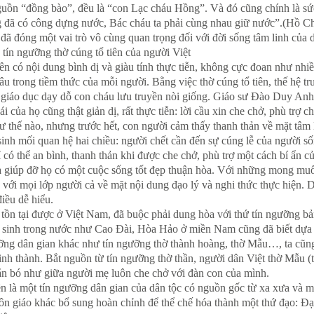
guồn “đồng bào”, đều là “con Lạc cháu Hồng”. Và đó cũng chính là sứ
 đã có công dựng nước, Bác cháu ta phải cùng nhau giữ nước”.(Hồ C
y đã đóng một vai trò vô cùng quan trọng đối với đời sống tâm linh của d
tín ngưỡng thờ cúng tổ tiên của người Việt
ên có nội dung bình dị và giàu tính thực tiễn, không cực đoan như nhiề
âu trong tiềm thức của mỗi người. Bằng việc thờ cúng tổ tiên, thế hệ t
giáo dục dạy dỗ con cháu lưu truyền nòi giống. Giáo sư Đào Duy Anh ch
vái của họ cũng thật giản dị, rất thực tiễn: lời cầu xin che chở, phù t
ư thế nào, nhưng trước hết, con người cảm thấy thanh thản về mặt tâm 
inh mối quan hệ hai chiều: người chết cần đến sự cúng lễ của người số
 có thể an bình, thanh thản khi được che chở, phù trợ một cách bí ẩn c
 giúp đỡ họ có một cuộc sống tốt đẹp thuận hòa. Với những mong muốn b
với mọi lớp người cả về mặt nội dung đạo lý và nghi thức thực hiện. D
iều dễ hiểu.
ể tồn tại được ở Việt Nam, đã buộc phải dung hòa với thứ tín ngưỡng bả
ội sinh trong nước như Cao Đài, Hòa Hảo ở miền Nam cũng đã biết dựa 
ỡng dân gian khác như tín ngưỡng thờ thành hoàng, thờ Mẫu…, ta cũng t
inh thành. Bắt nguồn từ tín ngưỡng thờ thần, người dân Việt thờ Mẫu 
n bó như giữa người mẹ luôn che chở với đàn con của mình.
iên là một tín ngưỡng dân gian của dân tộc có nguồn gốc từ xa xưa và m
tôn giáo khác bổ sung hoàn chỉnh để thể chế hóa thành một thứ đạo: Đạ