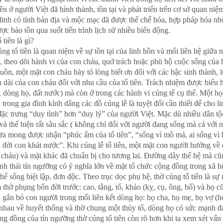
ên ở người Việt đã hình thành, tồn tại và phát triển trên cơ sở quan ni
 linh có tính bản địa và mộc mạc đã được thể chế hóa, hợp pháp hóa nh
ợc bảo tồn qua suốt tiến trình lịch sử nhiều biến động.
tiên là gì?
ng tổ tiên là quan niệm về sự tồn tại của linh hồn và mối liên hệ giữ
theo dõi hành vi của con cháu, quở trách hoặc phù hộ cuộc sống của họ
n, một mặt con cháu bày tỏ lòng biết ơn đối với các bậc sinh thành, 
âu dài của con cháu đối với nhu cầu của tổ tiên. Trách nhiệm được biểu 
, dòng họ, đất nước) mà còn ở trong các hành vi cúng tế cụ thể. Một h
trong gia đình kính dâng các đồ cúng lễ là tuyệt đối cần thiết để cho li
đặc trưng “duy tình” hơn “duy lý” của người Việt. Mặc dù nhiều dân t
 và thể hiện rất sâu sắc ( không chỉ đối với người đang sống mà cả với
ừa mong được nhận “phúc ấm của tổ tiên”, “sống vì mồ mả, ai sống vì 
 đời con khát nước”. Khi cúng lễ tổ tiên, một mặt con người hướng về 
cháu) và mặt khác đã chuẩn bị cho tương lai. Đường dây thế hệ mà cũng 
ình thái tín ngưỡng có ý nghĩa lớn về mặt tổ chức cộng đồng trong xã hộ
 sống biệt lập, đơn độc. Theo trục dọc phụ hệ, thờ cúng tổ tiên là sự n
 thờ phụng bốn đời trước: cao, tằng, tổ, khảo (kỵ, cụ, ông, bố) và họ c
ã gắn bó con người trong mối liên kết dòng họ: họ cha, họ mẹ, họ vợ (
nhau về huyết thống và thờ chung một thủy tổ, dòng họ có sức mạnh đảm
cộng đồng của tín ngưỡng thờ cúng tổ tiên còn rõ hơn khi ta xem xét v