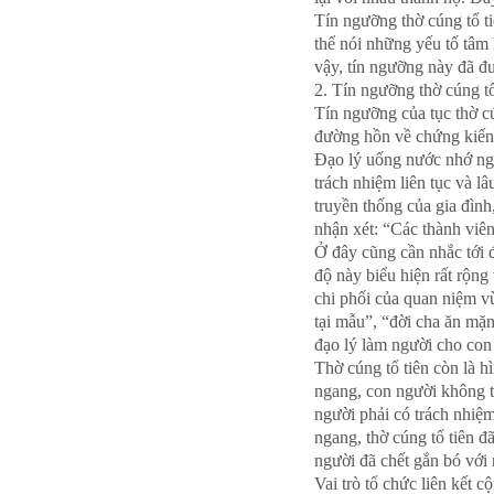
Tín ngưỡng thờ cúng tổ ti
thể nói những yếu tố tâm
vậy, tín ngưỡng này đã đư
2. Tín ngưỡng thờ cúng tổ 
Tín ngưỡng của tục thờ cú
đường hồn về chứng kiến, 
Đạo lý uống nước nhớ nguồ
trách nhiệm liên tục và l
truyền thống của gia đình
nhận xét: “Các thành viên 
Ở đây cũng cần nhắc tới 
độ này biểu hiện rất rộng
chi phối của quan niệm v
tại mẫu”, “đời cha ăn mặn
đạo lý làm người cho con 
Thờ cúng tổ tiên còn là h
ngang, con người không thể
người phải có trách nhiệm
ngang, thờ cúng tổ tiên đ
người đã chết gắn bó với 
Vai trò tổ chức liên kết 