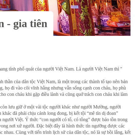
 - gia tiên
n mang tính phổ quát của người Việt Nam. Là người Việt Nam thì "
tinh thần của dân tộc Việt Nam, là một trong các thành tố tạo nên bản
iêng, họ đi vào cõi vĩnh hằng nhưng vẫn sống cạnh con cháu, họ phù
ho con cháu khi gặp điều lành và cũng quở trách con cháu khi làm
mà còn lưu giữ ở một vài tộc người khác như người Mường, người
n khác đã phải chịu cảnh long đong, bị kết tội “mê tín dị đoan”
ủa người Việt. Ý thức “con người có tổ, có tông” được bảo tồn trong
 vong nơi xứ người. Đặc biệt đây là hình thức tín ngưỡng được các
nhau. Cùng với tiến trình lịch sử của dân tộc, nó là sự bồi lắng, kết