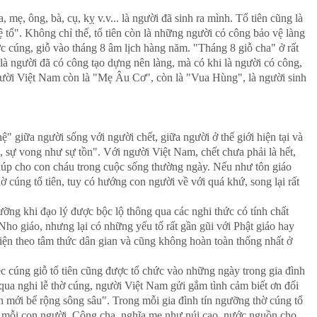
mẹ, ông, bà, cụ, kỵ v.v... là người đã sinh ra mình. Tổ tiên cũng là
tổ". Không chỉ thế, tổ tiên còn là những người có công bảo vệ làng
cúng, giỗ vào tháng 8 âm lịch hàng năm. "Tháng 8 giỗ cha" ở rất
à người đã có công tạo dựng nên làng, mà có khi là người có công,
người Việt Nam còn là "Mẹ Âu Cơ", còn là "Vua Hùng", là người sinh
ệ" giữa người sống với người chết, giữa người ở thế giới hiện tại và
, sự vong như sự tồn". Với người Việt Nam, chết chưa phải là hết,
ợ giúp cho con cháu trong cuộc sống thường ngày. Nếu như tôn giáo
hờ cúng tổ tiên, tuy có hướng con người về với quá khứ, song lại rất
ngưỡng khi đạo lý được bộc lộ thông qua các nghi thức có tính chất
 Nho giáo, nhưng lại có những yếu tố rất gần gũi với Phật giáo hay
hiện theo tâm thức dân gian và cũng không hoàn toàn thống nhất ở
iệc cúng giỗ tổ tiên cũng được tổ chức vào những ngày trong gia đình
g qua nghi lễ thờ cúng, người Việt Nam gửi gắm tình cảm biết ơn đối
n mới bể rộng sông sâu". Trong mỗi gia đình tín ngưỡng thờ cúng tổ
ủa mỗi con người. Công cha, nghĩa mẹ như núi cao, nước nguồn cho