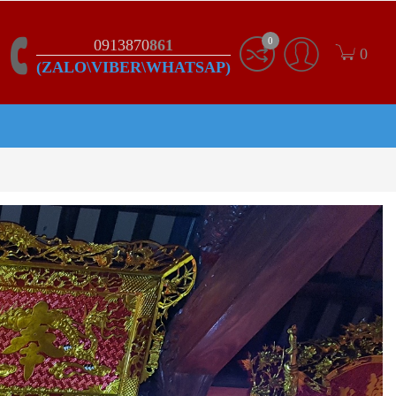
0
0913870
861
0
(ZALO\VIBER\WHATSAP)