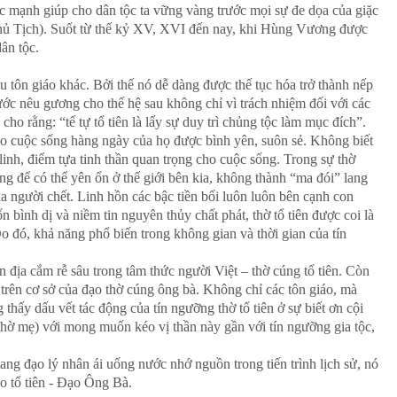
c mạnh giúp cho dân tộc ta vững vàng trước mọi sự đe dọa của giặc
hủ Tịch). Suốt từ thế kỷ XV, XVI đến nay, khi Hùng Vương được
ân tộc.
u tôn giáo khác. Bởi thế nó dễ dàng được thế tục hóa trở thành nếp
rước nêu gương cho thế hệ sau không chỉ vì trách nhiệm đối với các
o rằng: “tế tự tổ tiên là lấy sự duy trì chủng tộc làm mục đích”.
rợ cho cuộc sống hàng ngày của họ được bình yên, suôn sẻ. Không biết
linh, điểm tựa tinh thần quan trọng cho cuộc sống. Trong sự thờ
ng để có thể yên ổn ở thế giới bên kia, không thành “ma đói” lang
ủa người chết. Linh hồn các bậc tiền bối luôn luôn bên cạnh con
ình dị và niềm tin nguyên thủy chất phát, thờ tổ tiên được coi là
o đó, khả năng phổ biến trong không gian và thời gian của tín
n địa cắm rễ sâu trong tâm thức người Việt – thờ cúng tổ tiên. Còn
trên cơ sở của đạo thờ cúng ông bà. Không chỉ các tôn giáo, mà
hấy dấu vết tác động của tín ngưỡng thờ tổ tiên ở sự biết ơn cội
(thờ mẹ) với mong muốn kéo vị thần này gần với tín ngưỡng gia tộc,
ang đạo lý nhân ái uống nước nhớ nguồn trong tiến trình lịch sử, nó
o tổ tiên - Đạo Ông Bà.