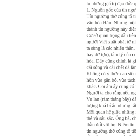
tụ những giá trị đạo đức
1. Nguồn gốc của tín ngư
Tín ngưỡng thờ cúng tổ t
văn hóa Hán. Nhưng một số
thành tín ngưỡng này diễn
Cơ sở quan trọng đầu tiên
người Việt xuất phát từ n
ta sùng là các nhiên thần
hay dữ tợn), tâm lý của c
hóa. Đây cũng chính là gi
cái sống và cái chết đã l
Không có ý thức cao siêu 
hồn vừa gắn bó, vừa tách 
khác. Cõi âm ấy cũng có 
Người ta cho rằng nếu ng
Vu lan (rằm tháng bẩy) d
tượng khá bí ẩn nhưng rất
Mối quan hệ giữa những n
thể và sâu sắc. Ông bà, c
thần đối với họ. Niềm tin 
tín ngưỡng thờ cúng tổ tiê