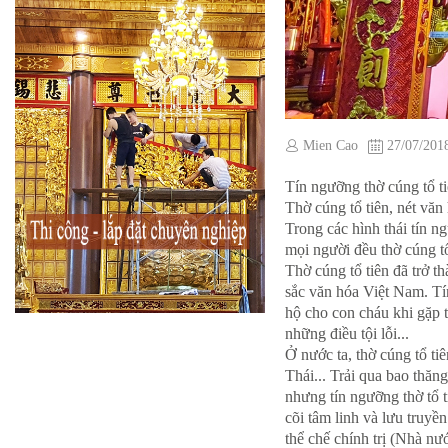
Mien Cao
27/07/201
Tín ngưỡng thờ cúng tổ ti
Thờ cúng tổ tiên, nét văn
Trong các hình thái tín n
mọi người đều thờ cúng tổ
Thờ cúng tổ tiên đã trở th
sắc văn hóa Việt Nam. Tín
hộ cho con cháu khi gặp 
những điều tội lỗi...
Ở nước ta, thờ cúng tổ ti
Thái... Trải qua bao thăng
nhưng tín ngưỡng thờ tổ t
cõi tâm linh và lưu truyề
thể chế chính trị (Nhà nư