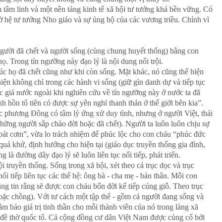
ệm tâm linh và một nền tảng kinh tế xã hội tư tưởng khá bền vững. Có
ờ hệ tư tưởng Nho giáo và sự ủng hộ của các vương triều. Chính vì
a người đã chết và người sống (cùng chung huyết thống) bằng con
. Trong tín ngưỡng này đạo lý là nội dung nổi trội.
lúc họ đã chết cũng như khi còn sống. Mặt khác, nó cũng thể hiện
hiện không chỉ trong các hành vi sống (giữ gìn danh dự và tiếp tục
ọc giả nước ngoài khi nghiên cứu về tín ngưỡng này ở nước ta đã
nh hồn tổ tiên có được sự yên nghỉ thanh thản ở thế giới bên kia”.
ộc phương Đông có tâm lý ứng xử duy tình, nhưng ở người Việt, thái
 những người sắp chào đời hoặc đã chết). Người ta luôn luôn chịu sự
bát cơm”, vừa lo trách nhiệm để phúc lộc cho con cháu “phúc đức
quá khứ, định hướng cho hiện tại (giáo dục truyền thống gia đình,
là đường dây đạo lý sẽ luôn liên tục nối tiếp, phát triển.
i truyền thống. Sống trong xã hội, xét theo cả trục dọc và trục
ối tiếp liên tục các thế hệ: ông bà - cha mẹ - bản thân. Mỗi con
ũng tin rằng sẽ được con cháu bốn đời kế tiếp cúng giỗ. Theo trục
hoặc chồng). Với tư cách một tập thể - gồm cả người đang sống và
 bảo giá trị tinh thần cho mỗi thành viên của nó trong làng xã
ấn đề thờ quốc tổ. Cả cộng đồng cư dân Việt Nam được củng cố bởi