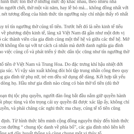
g hình thức tôn thờ ở những mức độ khác nhau, theo nhiều nhà
ôn người chết, thờ một vài năm, hay lễ bỏ mả... không đồng nhất với
ng nét tương đồng của hình thức tín ngưỡng này chỉ nhận thấy rõ nhất
 trì tín ngưỡng thờ cúng tổ tiên. Trước hết đó là nền kinh tế tiểu
ét về phương diện kinh tế, làng xã Việt Nam đã gần như một đơn vị
ó các thành viên của gia đình cùng một thế hệ và giữa các thế hệ. Mở
ười không tồn tại với tư cách cá nhân mà dưới danh nghĩa gia đình
ho việc củng cố và phát triển ý thức dân tộc cũng như tín ngưỡng thờ
 tổ tiên ở Việt Nam và Trung Hoa. Do đặc trưng khí hậu nhiệt đới
ia súc. Vì vậy sản xuất không đòi hỏi tập trung nhân công theo quy
g gia đình từ phụ nữ, trẻ em đều sử dụng dễ dàng. Kết hợp tất yếu
i dòng họ. Hầu như gia đình nào cũng có bàn thờ tổ tiên (dù thờ
 đoạn thị tộc phụ quyền, người đàn ông bắt đầu nắm giữ quyền hành
đối phục tùng và tôn trọng cái uy quyền đã được xác lập ấy, không chỉ
yền, và phải chăng các nghi thức ma chay, cúng tế tổ tiên cũng
hất định. Từ hình thức liên minh cộng đồng nguyên thủy đến hình thức
 con đường “ chung tộc danh về phía bố”, các gia đình nhỏ liên kết
 bằng sợi dây huyết thống và cùng chung một vị thủy tổ.