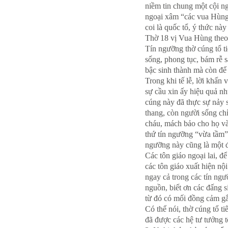
niềm tin chung một cội n
ngoại xâm “các vua Hùng
coi là quốc tổ, ý thức nà
Thờ 18 vị Vua Hùng theo 
Tín ngưỡng thờ cúng tổ ti
sống, phong tục, bám rễ s
bậc sinh thành mà còn để 
Trong khi tế lễ, lời khấn 
sự cầu xin ấy hiệu quả nh
cúng này đã thực sự nảy s
thang, còn người sống chỉ
cháu, mách bảo cho họ và
thứ tín ngưỡng “vừa tầm” 
ngưỡng này cũng là một đ
Các tôn giáo ngoại lai, đ
các tôn giáo xuất hiện n
ngay cả trong các tín ngư
nguồn, biết ơn các đấng s
từ đó có mối đồng cảm gắ
Có thể nói, thờ cúng tổ t
đã được các hệ tư tưởng 