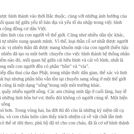
 được hình thành vào thời Bắc thuộc, cùng với những ảnh hưởng của
i quan hệ giữa yếu tố bản địa và yếu tố du nhập trong việc hình
ủa cộng đồng cư dân Việt.
 tâm linh của con người về thế giới. Cũng như nhiều dân tộc khác,
ới tự nhiên xung quanh mình. Vì thế, loại thần cổ sơ nhất được người
óa, các vị nhiên thần đã được mang khuôn mặt của con người (hiền hậu
ự nhiên đã tạo ra một bước chuyển cho việc hình thành hệ thống nhân
ểm nào đó, mối quan hệ giữa cái hữu hình và cái vô hình, nhất là
trong mỗi con người đều có phần “hồn” và “vía”.
ếp đầu thai của đạo Phật, trong nhận thức dân gian, thể xác và linh
cát bụi nhưng phần hồn vẫn tồn tại chuyển sang sống ở một thế giới
t cũng là một dạng “sống”trong một môi trường khác.
 quấy nhiễu người sống. Các am chúng sinh lập ở cuối làng, hay lễ
 những linh hồn bơ vơ, thiếu đói không có người cúng tế. Một hiện
i sống
 hơn. Trong vòng hai, ba đời thì đó còn là những kỷ niệm rất cụ
u, và con cháu luôn cảm thấy trách nhiệm cả về vật chất lẫn tinh
có thể sẽ dõi theo, phù hộ độ trì cho con cháu, đã là cơ sở hình thành