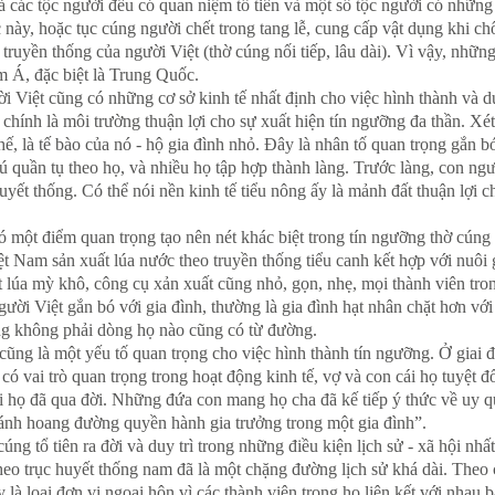
ả các tộc người đều có quan niệm tổ tiên và một số tộc người có nhữn
 này, hoặc tục cúng người chết trong tang lễ, cung cấp vật dụng khi ch
n truyền thống của người Việt (thờ cúng nối tiếp, lâu dài). Vì vậy, nhữ
 Á, đặc biệt là Trung Quốc.
i Việt cũng có những cơ sở kinh tế nhất định cho việc hình thành và duy
chính là môi trường thuận lợi cho sự xuất hiện tín ngưỡng đa thần. X
hế, là tế bào của nó - hộ gia đình nhỏ. Đây là nhân tố quan trọng gắn b
trú quần tụ theo họ, và nhiều họ tập hợp thành làng. Trước làng, con ng
yết thống. Có thể nói nền kinh tế tiểu nông ấy là mảnh đất thuận lợi c
ó một điểm quan trọng tạo nên nét khác biệt trong tín ngưỡng thờ cúng
 Nam sản xuất lúa nước theo truyền thống tiểu canh kết hợp với nuôi g
 lúa mỳ khô, công cụ xản xuất cũng nhỏ, gọn, nhẹ, mọi thành viên tron
gười Việt gắn bó với gia đình, thường là gia đình hạt nhân chặt hơn vớ
ng không phải dòng họ nào cũng có từ đường.
 cũng là một yếu tố quan trọng cho việc hình thành tín ngưỡng. Ở giai
 có vai trò quan trọng trong hoạt động kinh tế, vợ và con cái họ tuyệt 
i họ đã qua đời. Những đứa con mang họ cha đã kế tiếp ý thức về uy qu
 ánh hoang đường quyền hành gia trưởng trong một gia đình”.
úng tổ tiên ra đời và duy trì trong những điều kiện lịch sử - xã hội n
 theo trục huyết thống nam đã là một chặng đường lịch sử khá dài. Theo
y là loại đơn vị ngoại hôn vì các thành viên trong họ liên kết với nhau