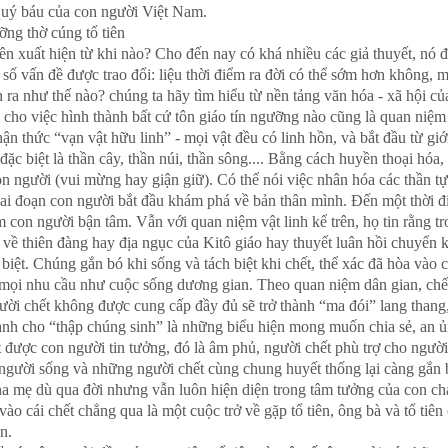
 quý báu của con người Việt Nam.
ỡng thờ cúng tổ tiên
iên xuất hiện từ khi nào? Cho đến nay có khá nhiều các giả thuyết, nó
 vấn đề được trao đổi: liệu thời điểm ra đời có thể sớm hơn không, mố
 ra như thế nào? chúng ta hãy tìm hiểu từ nền tảng văn hóa - xã hội c
 cho việc hình thành bất cứ tôn giáo tín ngưỡng nào cũng là quan niệm
hận thức “vạn vật hữu linh” - mọi vật đều có linh hồn, và bắt đầu từ gi
, đặc biệt là thần cây, thần núi, thần sông.... Bằng cách huyền thoại h
on người (vui mừng hay giận giữ). Có thể nói việc nhân hóa các thần t
ai đoạn con người bắt đầu khám phá về bản thân mình. Đến một thời đi
àm con người bận tâm. Vẫn với quan niệm vật linh kể trên, họ tin rằng 
về thiên đàng hay địa ngục của Kitô giáo hay thuyết luân hồi chuyển ki
biệt. Chúng gắn bó khi sống và tách biệt khi chết, thể xác đã hòa vào 
mọi nhu cầu như cuộc sống dương gian. Theo quan niệm dân gian, chế
ười chết không được cung cấp đầy đủ sẽ trở thành “ma đói” lang thang,
ành cho “thập chúng sinh” là những biểu hiện mong muốn chia sẻ, an ủi
 được con người tin tưởng, đó là âm phủ, người chết phù trợ cho ngườ
gười sống và những người chết cùng chung huyết thống lại càng gắn bó
ha mẹ dù qua đời nhưng vẫn luôn hiện diện trong tâm tưởng của con chá
vào cái chết chẳng qua là một cuộc trở về gặp tổ tiên, ông bà và tổ tiên 
n.