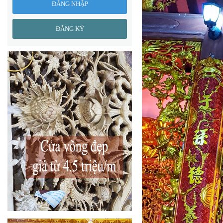
ĐĂNG NHẬP
ĐĂNG KÝ